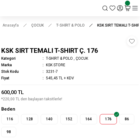
KSK STORE
Anasayfa
ÇOCUK
T-SHİRT & POLO
KSK SIRT TEMALI T-SHIR
KSK SIRT TEMALI T-SHIRT Ç. 176
Kategori
T-SHİRT & POLO
,
ÇOCUK
Marka
KSK STORE
Stok Kodu
3231-7
Fiyat
545,45 TL + KDV
600,00 TL
*220,00 TL den başlayan taksitlerle!
Beden
116
128
140
152
164
176
86
98