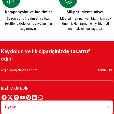
YEŞİL KIRMIZI EFSANE POLO T-SHIRT Ç.
Kampanyalar ve İndirimler
Müşteri Memnuniyeti
Sezon sonu indirimleri ve özel
Müşteri memnuniyeti bizim için çok
tekliflerle dolu kampanyalarımızı
önemli. Her zaman en iyi hizmeti
800,00 TL
kaçırmayın!
sunmak için çalışıyoruz.
KIRMIZI POLO YAKA Ç.
YEŞİL POLO YAKA Ç.
Kaydolun ve ilk siparişinizde tasarruf
edin!
800,00 TL
800,00 TL
ABONE OL
KADIZADE KSK T-SHİRT YEŞİL Ç,
BİZİ TAKİP EDİN
600,00 TL
Üyelik
KADIZADE KSK T-SHİRT KIRMIZI Ç.