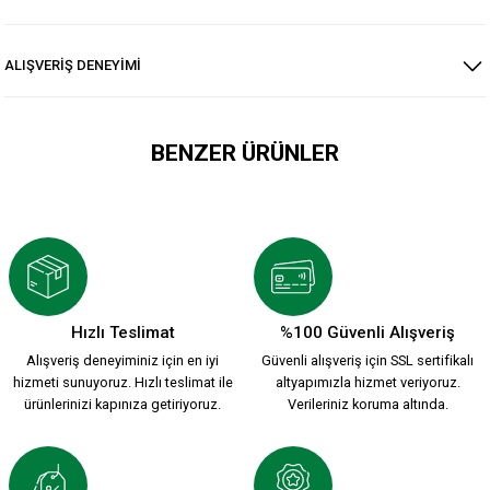
ALIŞVERİŞ DENEYİMİ
BENZER ÜRÜNLER
ATA KARŞIYAKA T-SHİRT Ç.
600,00 TL
Hızlı Teslimat
%100 Güvenli Alışveriş
Alışveriş deneyiminiz için en iyi
Güvenli alışveriş için SSL sertifikalı
KARŞIYAKA EFSANE T-SHİRT Ç.
hizmeti sunuyoruz. Hızlı teslimat ile
altyapımızla hizmet veriyoruz.
ürünlerinizi kapınıza getiriyoruz.
Verileriniz koruma altında.
600,00 TL