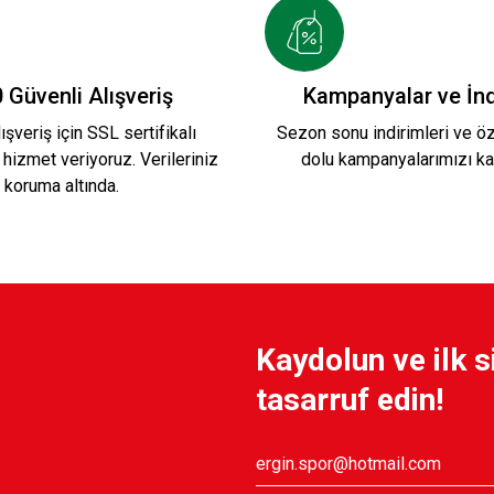
Tükendi
PLAJ HAVLUSU 3
 Güvenli Alışveriş
Kampanyalar ve İnd
ışveriş için SSL sertifikalı
Sezon sonu indirimleri ve öze
 hizmet veriyoruz. Verileriniz
dolu kampanyalarımızı ka
899,90 TL
koruma altında.
Kaydolun ve ilk s
tasarruf edin!