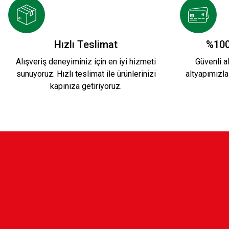
KARŞIYAKA KIRMIZI EL VE YÜZ HAVLUSU
Hızlı Teslimat
%100
Alışveriş deneyiminiz için en iyi hizmeti
Güvenli al
sunuyoruz. Hızlı teslimat ile ürünlerinizi
altyapımızla
499,90 TL
kapınıza getiriyoruz.