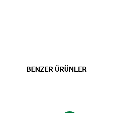
BENZER ÜRÜNLER
su
Yeni Sezon Çizgili Karşıyaka Plaj Havlusu
1.199,90 TL