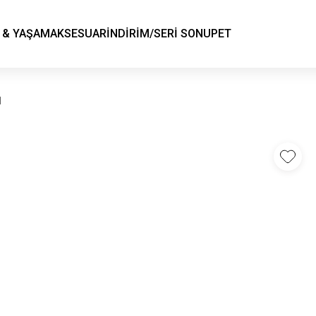
KSK STORE
 & YAŞAM
AKSESUAR
İNDİRİM/SERİ SONU
PET
1