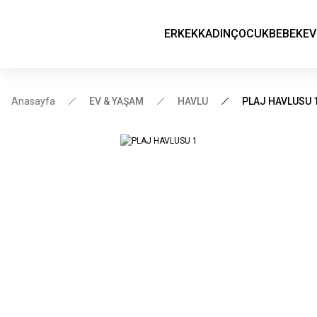
ERKEK
KADIN
ÇOCUK
BEBEK
EV
Anasayfa
EV & YAŞAM
HAVLU
PLAJ HAVLUSU 