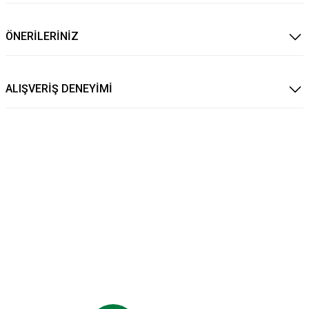
ÖNERİLERİNİZ
ALIŞVERİŞ DENEYİMİ
KARŞIYAKA BEYAZ EL VE YÜZ HAVLUSU
499,90 TL