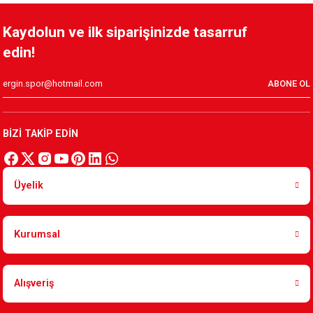
%100 ÖRME TRİKO ATKI
Kaydolun ve ilk siparişinizde tasarruf
edin!
550,00 TL
ABONE OL
KSK LOGO ÖRME BOYUNLUK TRİKO 2
BİZİ TAKİP EDİN
299,90 TL
Üyelik
KSK LOGO ÖRME BOYUNLUK TRİKO 1
Kurumsal
299,90 TL
Alışveriş
KARŞIYAKA YEŞİL KIRMIZI ŞERİTLİ UNISEX DOKUMA ATKI