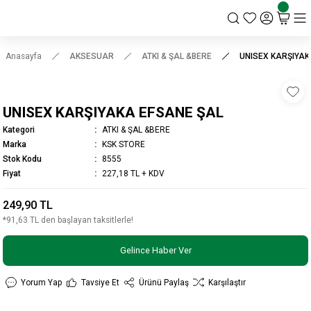
KSK STORE
Anasayfa
AKSESUAR
ATKI & ŞAL &BERE
UNISEX KARŞIYAK
UNISEX KARŞIYAKA EFSANE ŞAL
Kategori
ATKI & ŞAL &BERE
Marka
KSK STORE
Stok Kodu
8555
Fiyat
227,18 TL + KDV
249,90 TL
*91,63 TL den başlayan taksitlerle!
Gelince Haber Ver
Yorum Yap
Tavsiye Et
Ürünü Paylaş
Karşılaştır