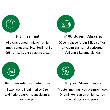
NE KAVGAM BİTTİ NE SEVDAM İPEK ŞAL ATKI
349,90 TL
Hızlı Teslimat
%100 Güvenli Alışveriş
Alışveriş deneyiminiz için en iyi
Güvenli alışveriş için SSL sertifikalı
YANLIZ KALMA DİYE GİTTİĞİN HER YERDE İPEK ŞAL ATKI
hizmeti sunuyoruz. Hızlı teslimat ile
altyapımızla hizmet veriyoruz.
ürünlerinizi kapınıza getiriyoruz.
Verileriniz koruma altında.
349,90 TL
DAMALI BEYAZ İPEK ŞAL ATKI
ATATÜRK İPEK ŞAL ATKI
Kampanyalar ve İndirimler
Müşteri Memnuniyeti
Sezon sonu indirimleri ve özel
Müşteri memnuniyeti bizim için çok
tekliflerle dolu kampanyalarımızı
önemli. Her zaman en iyi hizmeti
349,90 TL
349,90 TL
kaçırmayın!
sunmak için çalışıyoruz.