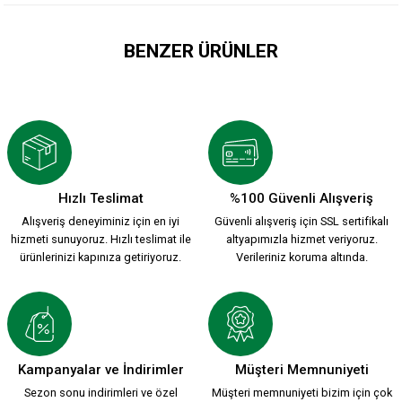
BENZER ÜRÜNLER
NE KAVGAM BİTTİ NE SEVDAM İPEK ŞAL ATKI
349,90 TL
Hızlı Teslimat
%100 Güvenli Alışveriş
Alışveriş deneyiminiz için en iyi
Güvenli alışveriş için SSL sertifikalı
YANLIZ KALMA DİYE GİTTİĞİN HER YERDE İPEK ŞAL ATKI
hizmeti sunuyoruz. Hızlı teslimat ile
altyapımızla hizmet veriyoruz.
ürünlerinizi kapınıza getiriyoruz.
Verileriniz koruma altında.
349,90 TL
DAMALI BEYAZ İPEK ŞAL ATKI
ATATÜRK İPEK ŞAL ATKI
Kampanyalar ve İndirimler
Müşteri Memnuniyeti
Sezon sonu indirimleri ve özel
Müşteri memnuniyeti bizim için çok