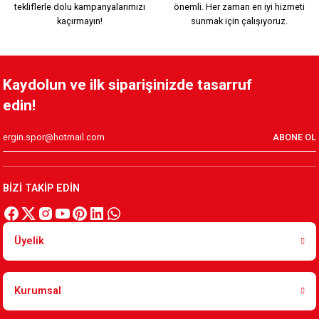
tekliflerle dolu kampanyalarımızı
önemli. Her zaman en iyi hizmeti
349,90 TL
349,90 TL
kaçırmayın!
sunmak için çalışıyoruz.
%100 ÖRME TRİKO ATKI
Kaydolun ve ilk siparişinizde tasarruf
edin!
550,00 TL
ABONE OL
KSK LOGO ÖRME BOYUNLUK TRİKO 2
BİZİ TAKİP EDİN
299,90 TL
Üyelik
KSK LOGO ÖRME BOYUNLUK TRİKO 1
Kurumsal