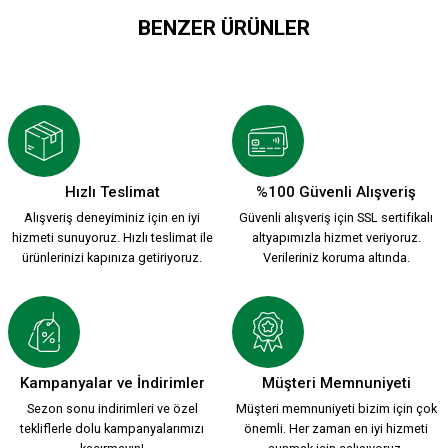
BENZER ÜRÜNLER
KARŞIYAKA 1912 SİLİKON BİLEKLİK Y.
199,90 TL
Hızlı Teslimat
%100 Güvenli Alışveriş
Alışveriş deneyiminiz için en iyi
Güvenli alışveriş için SSL sertifikalı
KARŞIYAKA 1912 SİLİKON BİLEKLİK K.
hizmeti sunuyoruz. Hızlı teslimat ile
altyapımızla hizmet veriyoruz.
ürünlerinizi kapınıza getiriyoruz.
Verileriniz koruma altında.
199,00 TL
MAKROME ÜÇLÜ ÖRGÜ BİLEKLİK
Kampanyalar ve İndirimler
Müşteri Memnuniyeti
Sezon sonu indirimleri ve özel
Müşteri memnuniyeti bizim için çok
tekliflerle dolu kampanyalarımızı
önemli. Her zaman en iyi hizmeti
249,90 TL