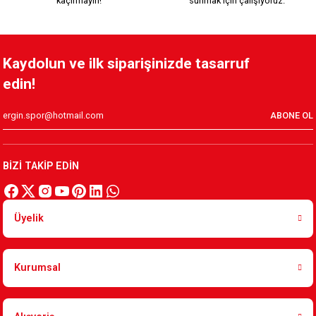
kaçırmayın!
sunmak için çalışıyoruz.
HAKİKİ DERİ LOGO BİLEKLİK
TAŞ İP BİLEKLİK 2
Kaydolun ve ilk siparişinizde tasarruf
edin!
249,90 TL
199,90 TL
ABONE OL
TAŞ İP BİLEKLİK 1
BİZİ TAKİP EDİN
199,90 TL
Üyelik
ARMA LOGO YEŞİL KIRMIZI MAKROMEÖRGÜ İP BİLEKLİK
Kurumsal
249,90 TL