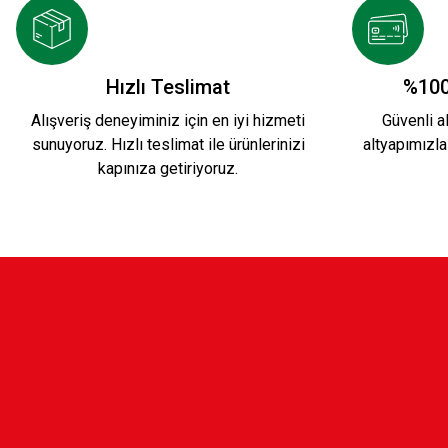
HAKİKİ DERİ LOGO BİLEKLİK
TAŞ İP BİLEK
Hızlı Teslimat
%100
Alışveriş deneyiminiz için en iyi hizmeti
Güvenli al
sunuyoruz. Hızlı teslimat ile ürünlerinizi
altyapımızla
249,90 TL
199,90 TL
kapınıza getiriyoruz.
TEKLİ DERİ BİLEKLİK
249,90 TL