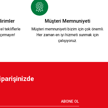
İL KIRMIZI MAKROMEÖRGÜ İP BİLEKLİK
irimler
Müşteri Memnuniyeti
l tekliflerle
Müşteri memnuniyeti bizim için çok önemli.
çırmayın!
Her zaman en iyi hizmeti sunmak için
çalışıyoruz.
iparişinizde
ABONE OL