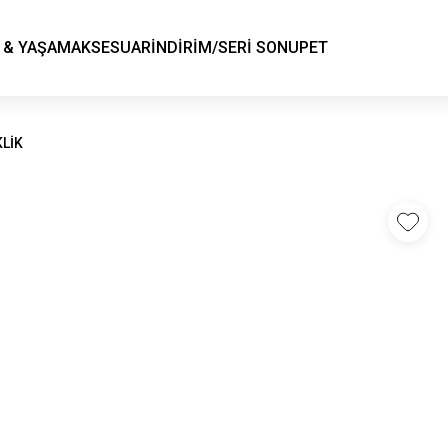
KSK STORE
 & YAŞAM
AKSESUAR
İNDİRİM/SERİ SONU
PET
KLİK