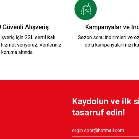
LİK 2
TAŞ İP BİLEKLİK 1
ARMA LOGO YEŞ
 Güvenli Alışveriş
Kampanyalar ve İnd
ışveriş için SSL sertifikalı
Sezon sonu indirimleri ve öze
 hizmet veriyoruz. Verileriniz
dolu kampanyalarımızı ka
199,90 TL
249,90 TL
koruma altında.
Kaydolun ve ilk s
tasarruf edin!