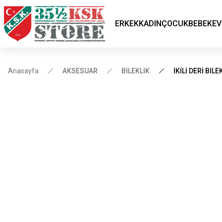
ERKEK
KADIN
ÇOCUK
BEBEK
EV
Anasayfa
AKSESUAR
BİLEKLİK
İKİLİ DERİ BİLE