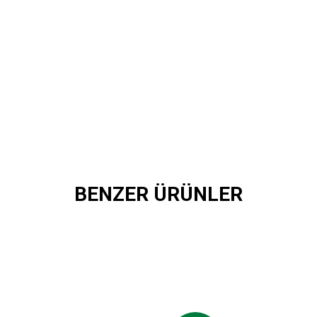
BENZER ÜRÜNLER
ŞIYAKA 1912 SİLİKON BİLEKLİK K.
MAKROME
,00 TL
249,90 TL