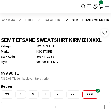
KSK STORE
Anasayfa
ERKEK
SWEATSHIRT
SEMT EFSANE SWEATSHIRT 
SEMT EFSANE SWEATSHIRT KIRMIZI XXXL
Kategori
SWEATSHIRT
Marka
KSK STORE
Stok Kodu
369741258-6
Fiyat
909,00 TL + KDV
999,90 TL
*366,63 TL den başlayan taksitlerle!
Beden
XS
S
M
L
XL
XXL
XXXL