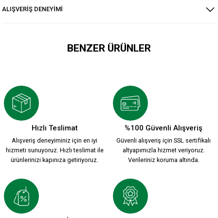
ALIŞVERİŞ DENEYİMİ
BENZER ÜRÜNLER
YENİ SEZON 2026/2027 HUMMEL ANTREMAN CEKET
3.500,00 TL
Hızlı Teslimat
%100 Güvenli Alışveriş
Alışveriş deneyiminiz için en iyi
Güvenli alışveriş için SSL sertifikalı
HUMMEL DREAM HALF ZIP SWEATSHİRT S.
hizmeti sunuyoruz. Hızlı teslimat ile
altyapımızla hizmet veriyoruz.
ürünlerinizi kapınıza getiriyoruz.
Verileriniz koruma altında.
2.399,90 TL
KARŞIYAKA NAKIŞ LOGO KIRMIZI POLAR FERMUARLI SWEATSH