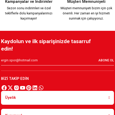
Kampanyalar ve İndirimler
Müşteri Memnuniyeti
Sezon sonu indirimleri ve özel
Müşteri memnuniyeti bizim için çok
tekliflerle dolu kampanyalarımızı
önemli. Her zaman en iyi hizmeti
1.749,90 TL
kaçırmayın!
sunmak için çalışıyoruz.
KARŞIYAKA TRİBÜN PAMUKLU SWEATSHIRT Y.
Kaydolun ve ilk siparişinizde tasarruf
edin!
1.199,90 TL
ABONE OL
HUMMEL LİNE ZİP JACKET Y.
BİZİ TAKİP EDİN
2.599,90 TL
Üyelik
HUMMEL LİNE ZİP JACKET K.