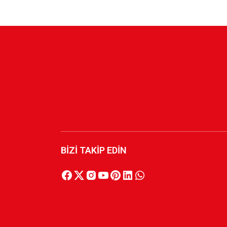
HUMMEL 2026-2027 YENİ SEZON KARŞIYAKA
2.200,00 TL
YENİ SEZON 2026/2027 HUMMEL ANTREMAN 
3.500,00 TL
BİZİ TAKİP EDİN
YENİ SEZON 2026/2027 HUMMEL TRANING T-S