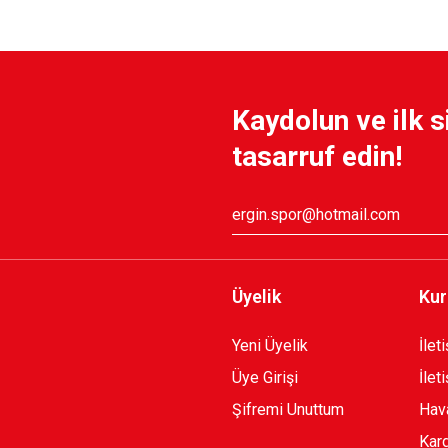
 KREM FORMAMIZ
KSK ARMA 1912 T-SHIRT
Kaydolun ve ilk s
800,00 TL
tasarruf edin!
CEKET
YENİ SEZON 2026/2027 HUMMEL FUN
2.000,00 TL
Üyelik
Kur
Yeni Üyelik
İlet
HIRT S.
Karşıyaka Basketbol Son Saniye Hat
Üye Girişi
İlet
Şifremi Unuttum
Hava
Karg