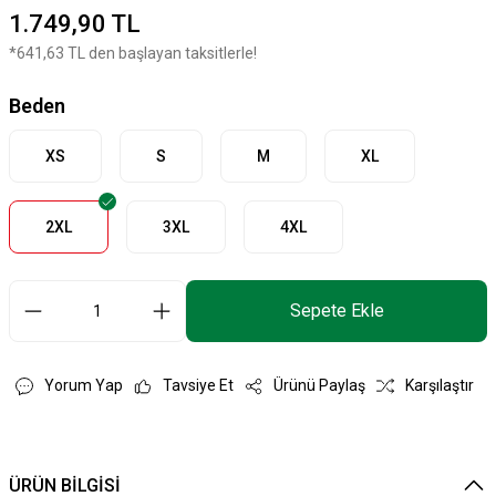
1.749,90 TL
*641,63 TL den başlayan taksitlerle!
Beden
XS
S
M
XL
2XL
3XL
4XL
Sepete Ekle
Yorum Yap
Tavsiye Et
Ürünü Paylaş
Karşılaştır
ÜRÜN BİLGİSİ