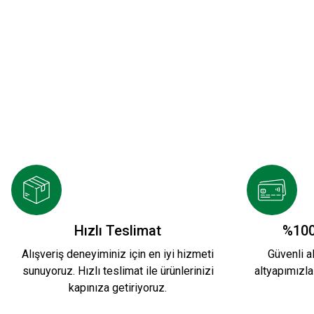
KARŞIYAKA NAKIŞ LOGO SİYAH POLAR FERM
1.749,90 TL
HUMMEL LINE ZIP JACKET S.
HUMMEL 20
Hızlı Teslimat
%100
Alışveriş deneyiminiz için en iyi hizmeti
Güvenli al
sunuyoruz. Hızlı teslimat ile ürünlerinizi
altyapımızla
2.599,90 TL
2.200,00 TL
kapınıza getiriyoruz.