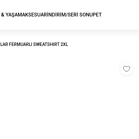
KSK STORE
 & YAŞAM
AKSESUAR
İNDİRİM/SERİ SONU
PET
OLAR FERMUARLI SWEATSHIRT 2XL