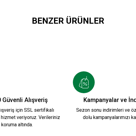
BENZER ÜRÜNLER
UARLI SWEATSHIRT
KARŞIYAKA NAKIŞ LOGO
1.749,90 TL
26-2027 YENİ SEZON ÇUBUKLU FORMAMIZ
 Güvenli Alışveriş
Kampanyalar ve İnd
ışveriş için SSL sertifikalı
Sezon sonu indirimleri ve öze
 hizmet veriyoruz. Verileriniz
dolu kampanyalarımızı ka
koruma altında.