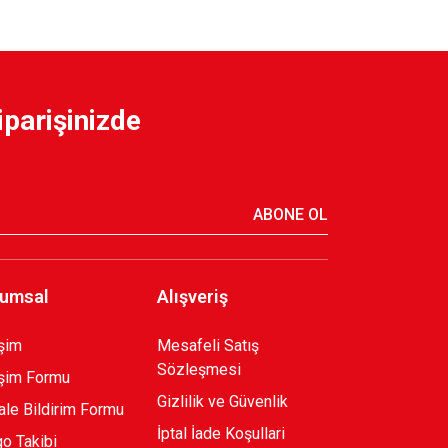
iparişinizde
CTIONAL POLO T-SHIRT B.
ABONE OL
umsal
Alışveriş
işim
Mesafeli Satış
Sözleşmesi
ıra T-SHIRT
işim Formu
Gizlilik ve Güvenlik
le Bildirim Formu
İptal İade Koşullari
o Takibi