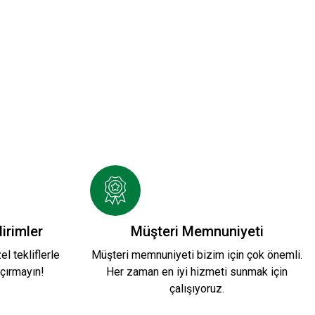
 HAKİ POLAR FERMUARLI SWEATSHIRT
irimler
Müşteri Memnuniyeti
l tekliflerle
Müşteri memnuniyeti bizim için çok önemli.
çırmayın!
Her zaman en iyi hizmeti sunmak için
çalışıyoruz.