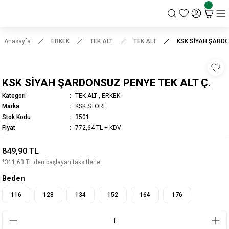
KSK STORE
Anasayfa
ERKEK
TEK ALT
TEK ALT
KSK SİYAH ŞARDO
KSK SİYAH ŞARDONSUZ PENYE TEK ALT Ç.
Kategori
TEK ALT
,
ERKEK
Marka
KSK STORE
Stok Kodu
3501
Fiyat
772,64 TL + KDV
849,90 TL
*311,63 TL den başlayan taksitlerle!
Beden
116
128
134
152
164
176