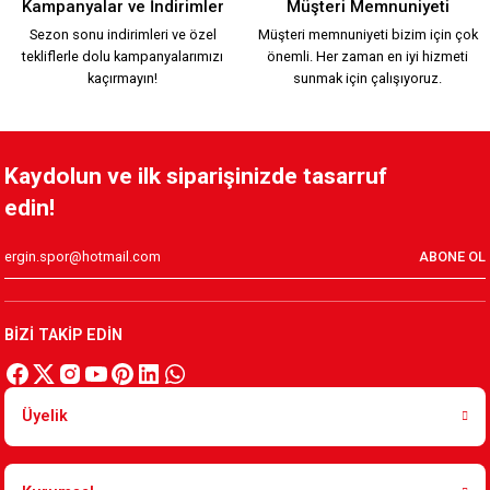
Kampanyalar ve İndirimler
Müşteri Memnuniyeti
Sezon sonu indirimleri ve özel
Müşteri memnuniyeti bizim için çok
tekliflerle dolu kampanyalarımızı
önemli. Her zaman en iyi hizmeti
849,90 TL
kaçırmayın!
sunmak için çalışıyoruz.
KSK LOGO BEYAZ PAMUKLU TEK ALT
Kaydolun ve ilk siparişinizde tasarruf
edin!
%12
749,90 TL
849,90 TL
ABONE OL
KAPPA HAKİ EŞOFMAN ALTI
BİZİ TAKİP EDİN
949,90 TL
Üyelik
BAY İNTERLOK PANTOLON SİYAH