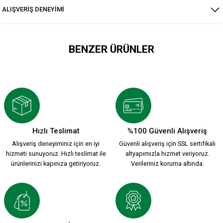
ALIŞVERİŞ DENEYİMİ
BENZER ÜRÜNLER
HUMMEL ARMIN COTTON PANTS
1.799,90 TL
Hızlı Teslimat
%100 Güvenli Alışveriş
Alışveriş deneyiminiz için en iyi
Güvenli alışveriş için SSL sertifikalı
HUMMEL LİNE TRAINING PANTS
hizmeti sunuyoruz. Hızlı teslimat ile
altyapımızla hizmet veriyoruz.
ürünlerinizi kapınıza getiriyoruz.
Verileriniz koruma altında.
1.799,90 TL
KSK SİYAH ŞARDONSUZ PENYE TEK ALT