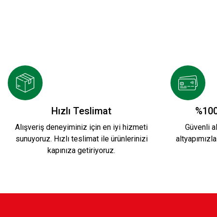
KARŞIYAKA ÇOCUK YAĞMURLUK SİYAH
A
2.399,90 TL
1
KARŞIYAKA PAMUKLU FERMUARLI ÇOCUK CEK
Hızlı Teslimat
%100
Alışveriş deneyiminiz için en iyi hizmeti
Güvenli al
sunuyoruz. Hızlı teslimat ile ürünlerinizi
altyapımızla
1.199,90 TL
kapınıza getiriyoruz.
KARŞIYAKA TRİBÜN PAMUKLU SWEATSHIRT Ç