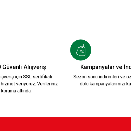
TA MİRASI 2026-2027 HUMMEL YENİ SEZON FOR
.912,00 TL
ET Y.
KARŞIYAKA PAMUKLU FERMUARLI ÇOC
 Güvenli Alışveriş
Kampanyalar ve İnd
ışveriş için SSL sertifikalı
Sezon sonu indirimleri ve öze
 hizmet veriyoruz. Verileriniz
dolu kampanyalarımızı ka
1.199,90 TL
koruma altında.
OCUK S.
ATA KARŞIYAKA T-SHİRT Ç.
KA