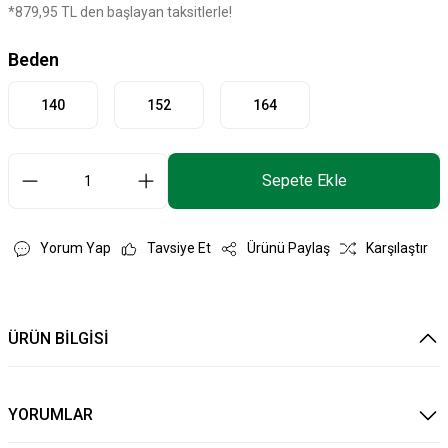
*879,95 TL den başlayan taksitlerle!
Beden
140
152
164
Sepete Ekle
Yorum Yap
Tavsiye Et
Ürünü Paylaş
Karşılaştır
ÜRÜN BİLGİSİ
YORUMLAR