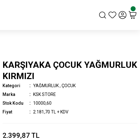
KARŞIYAKA ÇOCUK YAĞMURLUK
KIRMIZI
Kategori
YAĞMURLUK
,
ÇOCUK
Marka
KSK STORE
Stok Kodu
10000,60
Fiyat
2.181,70 TL + KDV
2.399,87 TL