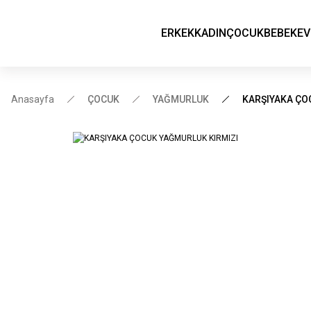
ERKEK
KADIN
ÇOCUK
BEBEK
EV
Anasayfa
ÇOCUK
YAĞMURLUK
KARŞIYAKA ÇO