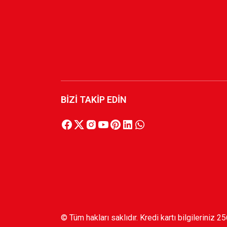
1.199,90 TL
KARŞIYAKA DAMALI TARAFTAR FUTBOL FORM
769,89 TL
BİZİ TAKİP EDİN
© Tüm hakları saklıdır. Kredi kartı bilgileriniz 2