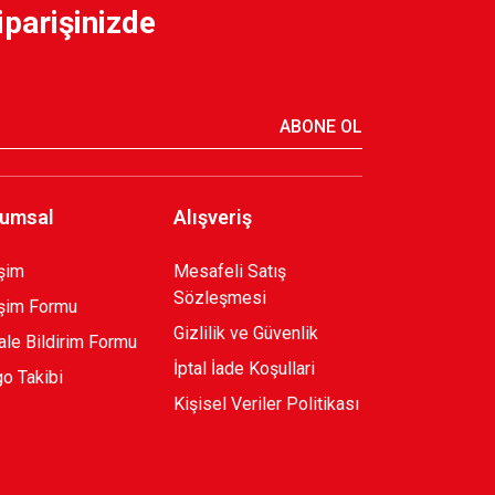
iparişinizde
0,00 TL
BASKETBOL TAKIM ÇOCUK K.
ABONE OL
1.199,90 TL
umsal
Alışveriş
işim
Mesafeli Satış
Sözleşmesi
işim Formu
Gizlilik ve Güvenlik
le Bildirim Formu
İptal İade Koşullari
o Takibi
Kişisel Veriler Politikası