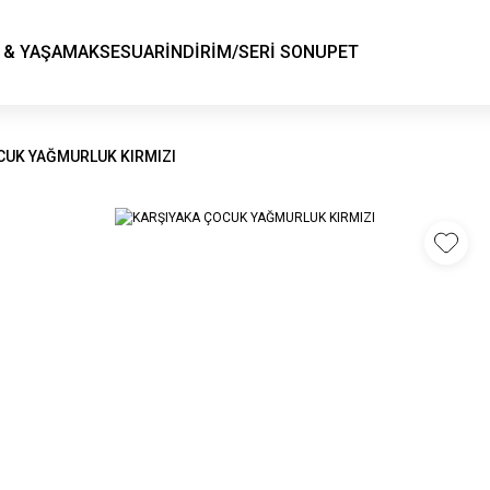
KSK STORE
 & YAŞAM
AKSESUAR
İNDİRİM/SERİ SONU
PET
CUK YAĞMURLUK KIRMIZI