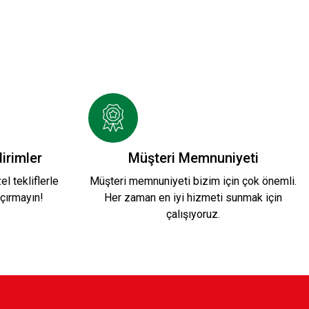
MASI Ç.
UK CEKET K.
irimler
Müşteri Memnuniyeti
l tekliflerle
Müşteri memnuniyeti bizim için çok önemli.
çırmayın!
Her zaman en iyi hizmeti sunmak için
çalışıyoruz.
RŞIYAKA EFSANE T-SHİRT Ç.