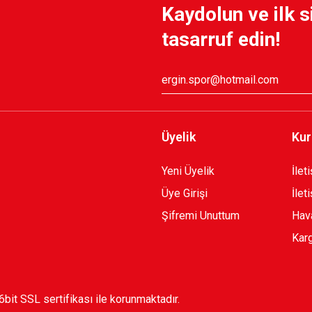
Kaydolun ve ilk s
600,00 TL
60
tasarruf edin!
A Ç,
1912 KARŞIYAKA SWEATSHİRT Ç.
999,90 TL
Üyelik
Kur
Yeni Üyelik
İlet
Üye Girişi
İlet
Şifremi Unuttum
Hava
Karg
56bit SSL sertifikası ile korunmaktadır.