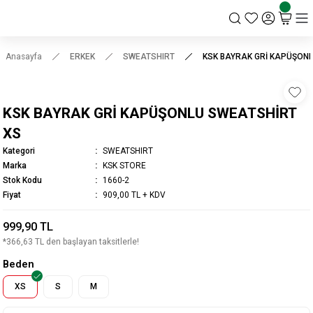
KSK STORE
Anasayfa
ERKEK
SWEATSHIRT
KSK BAYRAK GRİ KAPÜŞON
KSK BAYRAK GRİ KAPÜŞONLU SWEATSHİRT
XS
Kategori
SWEATSHIRT
Marka
KSK STORE
Stok Kodu
1660-2
Fiyat
909,00 TL + KDV
999,90 TL
*366,63 TL den başlayan taksitlerle!
Beden
XS
S
M