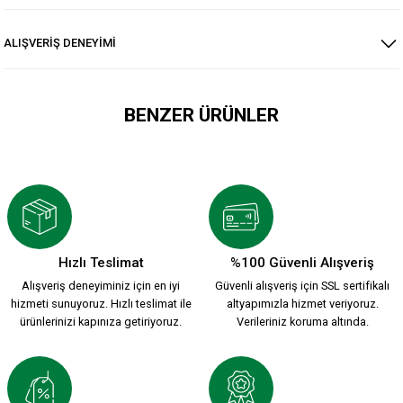
ALIŞVERİŞ DENEYİMİ
BENZER ÜRÜNLER
YENİ SEZON 2026/2027 HUMMEL ANTREMAN CEKET
3.500,00 TL
Hızlı Teslimat
%100 Güvenli Alışveriş
Alışveriş deneyiminiz için en iyi
Güvenli alışveriş için SSL sertifikalı
HUMMEL DREAM HALF ZIP SWEATSHİRT S.
hizmeti sunuyoruz. Hızlı teslimat ile
altyapımızla hizmet veriyoruz.
ürünlerinizi kapınıza getiriyoruz.
Verileriniz koruma altında.
2.399,90 TL