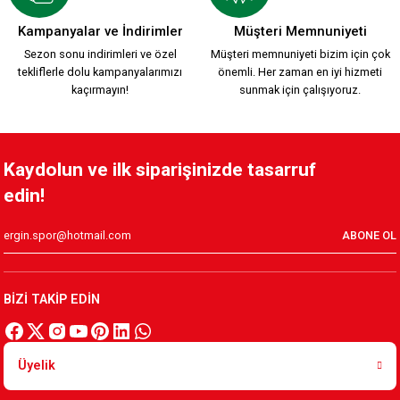
KARŞIYAKA NAKIŞ LOGO KIRMIZI POLAR FERMUARLI SWEATSH
Kampanyalar ve İndirimler
Müşteri Memnuniyeti
Sezon sonu indirimleri ve özel
Müşteri memnuniyeti bizim için çok
tekliflerle dolu kampanyalarımızı
önemli. Her zaman en iyi hizmeti
1.749,90 TL
kaçırmayın!
sunmak için çalışıyoruz.
KARŞIYAKA TRİBÜN PAMUKLU SWEATSHIRT Y.
Kaydolun ve ilk siparişinizde tasarruf
edin!
1.199,90 TL
ABONE OL
HUMMEL LİNE ZİP JACKET Y.
BİZİ TAKİP EDİN
2.599,90 TL
Üyelik
HUMMEL LİNE ZİP JACKET K.