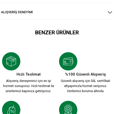
ALIŞVERİŞ DENEYİMİ
BENZER ÜRÜNLER
HUMMEL LİNE KSK Mont Siyah
5.499,90 TL
Hızlı Teslimat
%100 Güvenli Alışveriş
Alışveriş deneyiminiz için en iyi
Güvenli alışveriş için SSL sertifikalı
hizmeti sunuyoruz. Hızlı teslimat ile
altyapımızla hizmet veriyoruz.
ürünlerinizi kapınıza getiriyoruz.
Verileriniz koruma altında.