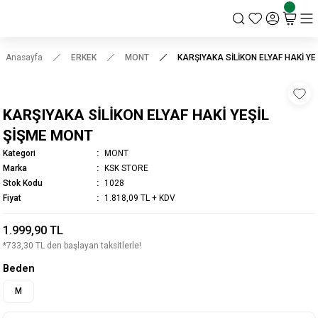
KSK STORE
Anasayfa
ERKEK
MONT
KARŞIYAKA SİLİKON ELYAF HAKİ YE
KARŞIYAKA SİLİKON ELYAF HAKİ YEŞİL
ŞİŞME MONT
Kategori
MONT
Marka
KSK STORE
Stok Kodu
1028
Fiyat
1.818,09 TL + KDV
1.999,90 TL
*733,30 TL den başlayan taksitlerle!
Beden
M