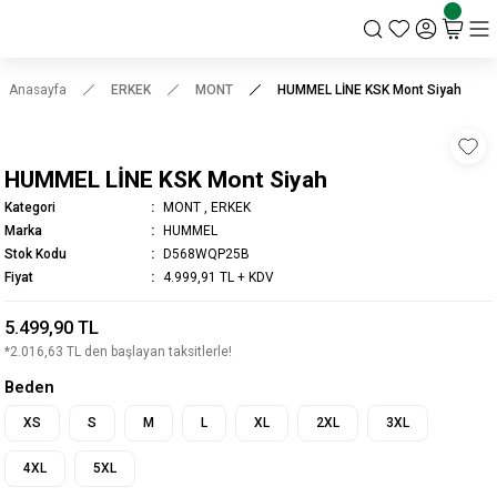
KSK STORE
Anasayfa
ERKEK
MONT
HUMMEL LİNE KSK Mont Siyah
HUMMEL LİNE KSK Mont Siyah
Kategori
MONT
,
ERKEK
Marka
HUMMEL
Stok Kodu
D568WQP25B
Fiyat
4.999,91 TL + KDV
5.499,90 TL
*2.016,63 TL den başlayan taksitlerle!
Beden
XS
S
M
L
XL
2XL
3XL
4XL
5XL