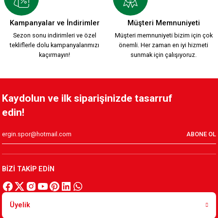
HUMMEL 2026-2027 YENİ SEZON KARŞIYAKA KREM FORMAMI
Kampanyalar ve İndirimler
Müşteri Memnuniyeti
Sezon sonu indirimleri ve özel
Müşteri memnuniyeti bizim için çok
tekliflerle dolu kampanyalarımızı
önemli. Her zaman en iyi hizmeti
2.200,00 TL
kaçırmayın!
sunmak için çalışıyoruz.
KSK ARMA 1912 T-SHIRT
Kaydolun ve ilk siparişinizde tasarruf
edin!
800,00 TL
ABONE OL
YENİ SEZON 2026/2027 HUMMEL ANTREMAN CEKET
BİZİ TAKİP EDİN
3.500,00 TL
Üyelik
YENİ SEZON 2026/2027 HUMMEL FUNCTIONAL POLO T-SHIRT 