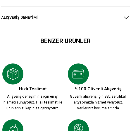
ALIŞVERİŞ DENEYİMİ
BENZER ÜRÜNLER
KARŞIYAKA SİLİKON ELYAF HAKİ YEŞİL ŞİŞME MONT
1.999,90 TL
Hızlı Teslimat
%100 Güvenli Alışveriş
Alışveriş deneyiminiz için en iyi
Güvenli alışveriş için SSL sertifikalı
HUMMEL 2026-2027 YENİ SEZON ÇUBUKLU FORMAMIZ
hizmeti sunuyoruz. Hızlı teslimat ile
altyapımızla hizmet veriyoruz.
ürünlerinizi kapınıza getiriyoruz.
Verileriniz koruma altında.
2.200,00 TL