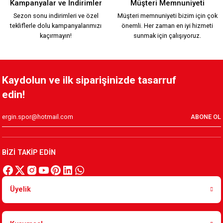
Kampanyalar ve İndirimler
Müşteri Memnuniyeti
Sezon sonu indirimleri ve özel
Müşteri memnuniyeti bizim için çok
tekliflerle dolu kampanyalarımızı
önemli. Her zaman en iyi hizmeti
800,00 TL
kaçırmayın!
sunmak için çalışıyoruz.
YENİ SEZON 2026/2027 HUMMEL ANTREMAN CEKET
Kaydolun ve ilk siparişinizde tasarruf
edin!
3.500,00 TL
ABONE OL
YENİ SEZON 2026/2027 HUMMEL FUNCTIONAL POLO T-SHIRT 
BİZİ TAKİP EDİN
2.000,00 TL
Üyelik
YENİ SEZON 2026/2027 HUMMEL TRANING T-SHIRT S.