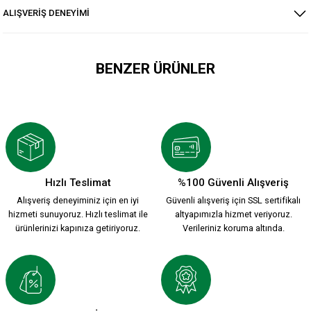
ALIŞVERİŞ DENEYİMİ
BENZER ÜRÜNLER
KARŞIYAKA BEYAZ VOLEYBOL FORMA
1.699,90 TL
Hızlı Teslimat
%100 Güvenli Alışveriş
Alışveriş deneyiminiz için en iyi
Güvenli alışveriş için SSL sertifikalı
ZÜBEYDE HANIMIN EVLATLARI ATA VOLEYBOL FORMA
hizmeti sunuyoruz. Hızlı teslimat ile
altyapımızla hizmet veriyoruz.
ürünlerinizi kapınıza getiriyoruz.
Verileriniz koruma altında.
1.699,90 TL
KSK ARMA 1912 T-SHIRT