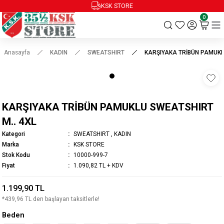
KSK STORE
0
Anasayfa
KADIN
SWEATSHIRT
KARŞIYAKA TRİBÜN PAMUKL
KARŞIYAKA TRİBÜN PAMUKLU SWEATSHIRT
M.. 4XL
Kategori
SWEATSHIRT
,
KADIN
Marka
KSK STORE
Stok Kodu
10000-999-7
Fiyat
1.090,82 TL + KDV
1.199,90 TL
*439,96 TL den başlayan taksitlerle!
Beden