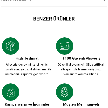
BENZER ÜRÜNLER
ATA KARŞIYAKA T-SHİRT Ç.
600,00 TL
Hızlı Teslimat
%100 Güvenli Alışveriş
Alışveriş deneyiminiz için en iyi
Güvenli alışveriş için SSL sertifikalı
KARŞIYAKA EFSANE T-SHİRT Ç.
hizmeti sunuyoruz. Hızlı teslimat ile
altyapımızla hizmet veriyoruz.
ürünlerinizi kapınıza getiriyoruz.
Verileriniz koruma altında.
600,00 TL
YEŞİL KIRMIZI EFSANE POLO T-SHIRT Ç.
Kampanyalar ve İndirimler
Müşteri Memnuniyeti