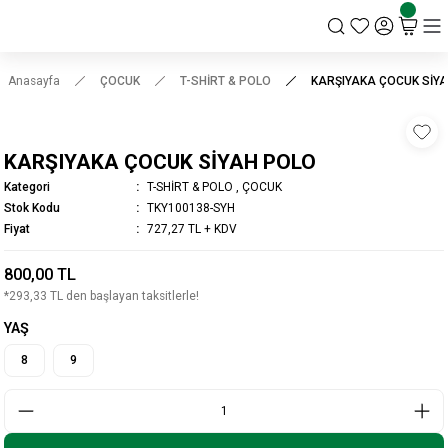
KSK STORE
Anasayfa
ÇOCUK
T-SHİRT & POLO
KARŞIYAKA ÇOCUK SİY
KARŞIYAKA ÇOCUK SİYAH POLO
Kategori
T-SHİRT & POLO
,
ÇOCUK
Stok Kodu
TKY100138-SYH
Fiyat
727,27 TL + KDV
800,00 TL
*293,33 TL den başlayan taksitlerle!
YAŞ
8
9