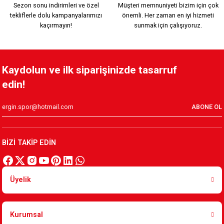
Sezon sonu indirimleri ve özel
Müşteri memnuniyeti bizim için çok
tekliflerle dolu kampanyalarımızı
önemli. Her zaman en iyi hizmeti
800,00 TL
kaçırmayın!
sunmak için çalışıyoruz.
KSK SIRT TEMALI T-SHIRT Ç.
KIRMIZI POLO YAKA Ç.
Kaydolun ve ilk siparişinizde tasarruf
edin!
600,00 TL
800,00 TL
ABONE OL
YEŞİL POLO YAKA Ç.
KADIZADE KSK T-SHİRT YEŞİL Ç,
BİZİ TAKİP EDİN
800,00 TL
600,00 TL
Üyelik
KADIZADE KSK T-SHİRT KIRMIZI Ç.
Kurumsal