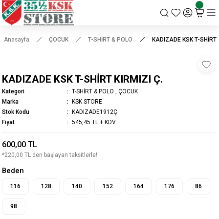
KSK STORE
Anasayfa
ÇOCUK
T-SHİRT & POLO
KADIZADE KSK T-SHİRT K
KADIZADE KSK T-SHİRT KIRMIZI Ç.
Kategori
T-SHİRT & POLO
,
ÇOCUK
Marka
KSK STORE
Stok Kodu
KADIZADE1912Ç
Fiyat
545,45 TL + KDV
600,00 TL
*220,00 TL den başlayan taksitlerle!
Beden
116
128
140
152
164
176
86
98