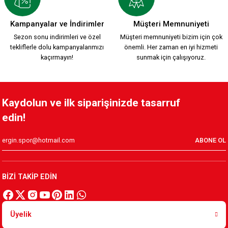
YEŞİL KIRMIZI EFSANE POLO T-SHIRT Ç.
Kampanyalar ve İndirimler
Müşteri Memnuniyeti
Sezon sonu indirimleri ve özel
Müşteri memnuniyeti bizim için çok
tekliflerle dolu kampanyalarımızı
önemli. Her zaman en iyi hizmeti
800,00 TL
kaçırmayın!
sunmak için çalışıyoruz.
KSK SIRT TEMALI T-SHIRT Ç.
KIRMIZI POLO YAKA Ç.
Kaydolun ve ilk siparişinizde tasarruf
edin!
600,00 TL
800,00 TL
ABONE OL
YEŞİL POLO YAKA Ç.
KADIZADE KSK T-SHİRT YEŞİL Ç,
BİZİ TAKİP EDİN
800,00 TL
600,00 TL
Üyelik
KARŞIYAKA KAFSİNKAF YEŞİL ÇOCUK