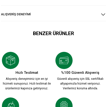
ALIŞVERİŞ DENEYİMİ
BENZER ÜRÜNLER
ATA KARŞIYAKA T-SHİRT Ç.
600,00 TL
Hızlı Teslimat
%100 Güvenli Alışveriş
Alışveriş deneyiminiz için en iyi
Güvenli alışveriş için SSL sertifikalı
KARŞIYAKA EFSANE T-SHİRT Ç.
hizmeti sunuyoruz. Hızlı teslimat ile
altyapımızla hizmet veriyoruz.
ürünlerinizi kapınıza getiriyoruz.
Verileriniz koruma altında.
600,00 TL