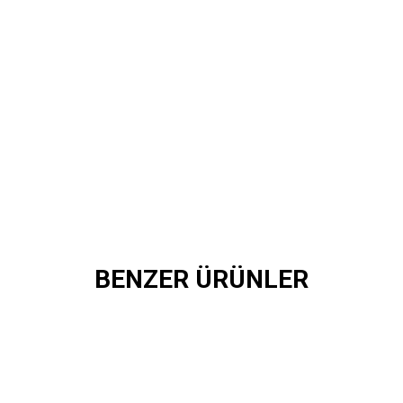
BENZER ÜRÜNLER
ALI HAKİKİ DERİ CÜZDAN
HAKİ KSK HAKİKİ