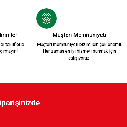
DERİ CÜZDAN 3
irimler
Müşteri Memnuniyeti
l tekliflerle
Müşteri memnuniyeti bizim için çok önemli.
çırmayın!
Her zaman en iyi hizmeti sunmak için
çalışıyoruz.
iparişinizde