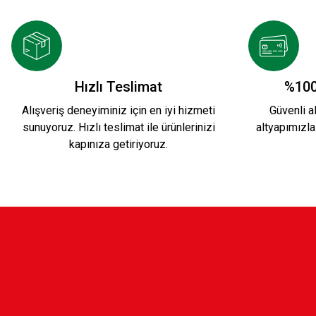
899,90 TL
899,90 TL
HAKİ KSK HAKİKİ DERİ CÜZDAN 2
HAKİ KS
Hızlı Teslimat
%100
Alışveriş deneyiminiz için en iyi hizmeti
Güvenli al
sunuyoruz. Hızlı teslimat ile ürünlerinizi
altyapımızla
899,90 TL
899,90 
kapınıza getiriyoruz.
KSK HAKİ UNİSEX MEKANİZMALI CÜZDAN
499,90 TL