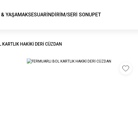
KSK STORE
 & YAŞAM
AKSESUAR
İNDİRİM/SERİ SONU
PET
 KARTLIK HAKİKİ DERİ CÜZDAN