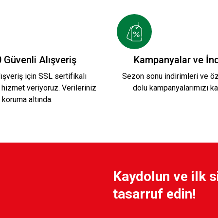
599,90 TL
K HAKİKİ DERİ CÜZDAN 1
HAKİ KSK HAKİKİ 
 Güvenli Alışveriş
Kampanyalar ve İnd
ışveriş için SSL sertifikalı
Sezon sonu indirimleri ve öze
 hizmet veriyoruz. Verileriniz
dolu kampanyalarımızı ka
TL
899,90 TL
koruma altında.
KSK SİYAH UNİSEX MEKANİZMALI CÜZDAN
Kaydolun ve ilk s
499,90 TL
tasarruf edin!