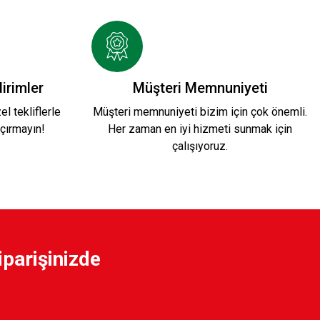
DERİ CÜZDAN 3
irimler
Müşteri Memnuniyeti
l tekliflerle
Müşteri memnuniyeti bizim için çok önemli.
çırmayın!
Her zaman en iyi hizmeti sunmak için
çalışıyoruz.
Rİ CÜZDAN
WINLEX DERİ KREDİ KARTLIK
iparişinizde
500,00 TL