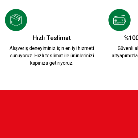
899,90 TL
899,90 TL
HAKİ KSK HAKİKİ DERİ CÜZDAN 2
HAKİ KS
Hızlı Teslimat
%100
Alışveriş deneyiminiz için en iyi hizmeti
Güvenli al
sunuyoruz. Hızlı teslimat ile ürünlerinizi
altyapımızla
899,90 TL
899,90 
kapınıza getiriyoruz.
KSK SİYAH UNİSEX MEKANİZMALI CÜZDAN
499,90 TL