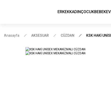
ERKEK
KADIN
ÇOCUK
BEBEK
EV
Anasayfa
AKSESUAR
CÜZDAN
KSK HAKİ UNİ