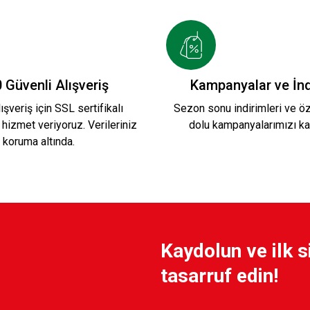
599,90 TL
K HAKİKİ DERİ CÜZDAN 1
HAKİ KSK HAKİKİ 
 Güvenli Alışveriş
Kampanyalar ve İnd
ışveriş için SSL sertifikalı
Sezon sonu indirimleri ve öze
 hizmet veriyoruz. Verileriniz
dolu kampanyalarımızı ka
TL
899,90 TL
koruma altında.
YATAY PARA VE KARTLIK BÖLMELİ WINLEX DE
Kaydolun ve ilk s
300,00 TL
tasarruf edin!