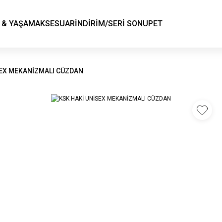
KSK STORE
 & YAŞAM
AKSESUAR
İNDİRİM/SERİ SONU
PET
SEX MEKANİZMALI CÜZDAN