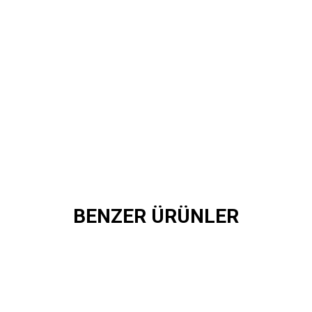
BENZER ÜRÜNLER
ALI HAKİKİ DERİ CÜZDAN
HAKİ KSK HAKİKİ