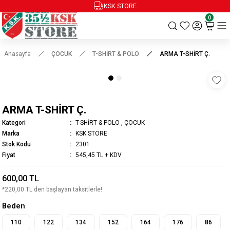
KSK STORE
0
Anasayfa
ÇOCUK
T-SHİRT & POLO
ARMA T-SHİRT Ç.
ARMA T-SHİRT Ç.
Kategori
T-SHİRT & POLO
,
ÇOCUK
Marka
KSK STORE
Stok Kodu
2301
Fiyat
545,45 TL + KDV
600,00 TL
*220,00 TL den başlayan taksitlerle!
Beden
110
122
134
152
164
176
86