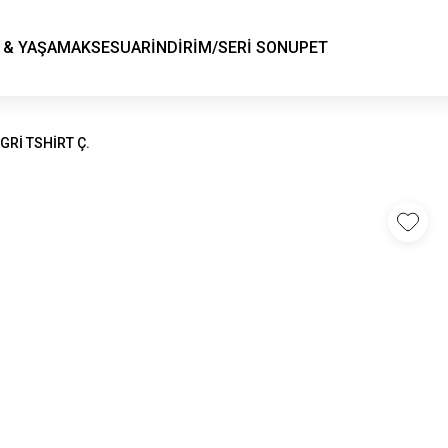
KSK STORE
 & YAŞAM
AKSESUAR
İNDİRİM/SERİ SONU
PET
GRİ TSHİRT Ç.