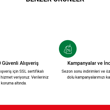
FSANE T-SHİRT Ç.
YEŞİL KIRMIZI EFSANE PO
800,00 TL
O YAKA Ç.
YEŞİL POLO YAKA Ç.
KADIZAD
 Güvenli Alışveriş
Kampanyalar ve İnd
ışveriş için SSL sertifikalı
Sezon sonu indirimleri ve öze
 hizmet veriyoruz. Verileriniz
dolu kampanyalarımızı ka
800,00 TL
600,00 
koruma altında.
YAKA KAFSİNKAF YEŞİL ÇOCUK
KADIZADE KS