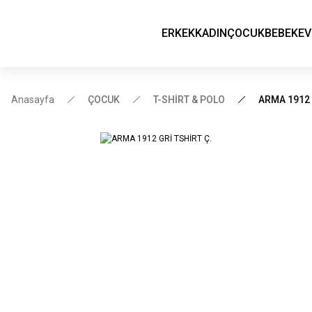
ERKEK
KADIN
ÇOCUK
BEBEK
EV
Anasayfa
ÇOCUK
T-SHİRT & POLO
ARMA 1912 