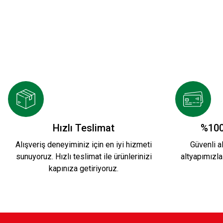
ATA KARŞIYAKA T-SHİRT Ç.
KARŞIYAKA E
600,00 TL
600,00 TL
KSK SIRT TEMALI T-SHIRT Ç.
KIRMIZI POL
Hızlı Teslimat
%100
Alışveriş deneyiminiz için en iyi hizmeti
Güvenli al
sunuyoruz. Hızlı teslimat ile ürünlerinizi
altyapımızla
600,00 TL
800,00 TL
kapınıza getiriyoruz.
KADIZADE KSK T-SHİRT KIRMIZI Ç.
KARŞI