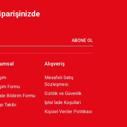
iparişinizde
ABONE OL
umsal
Alışveriş
işim
Mesafeli Satış
Sözleşmesi
işim Formu
Gizlilik ve Güvenlik
le Bildirim Formu
İptal İade Koşullari
o Takibi
Kişisel Veriler Politikası