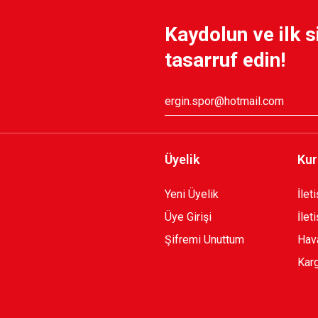
Kaydolun ve ilk s
 TL
600,00 TL
tasarruf edin!
Üyelik
Kur
Yeni Üyelik
İlet
Üye Girişi
İlet
Şifremi Unuttum
Hava
Karg