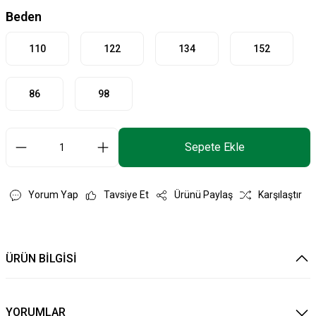
Beden
110
122
134
152
86
98
Sepete Ekle
Yorum Yap
Tavsiye Et
Ürünü Paylaş
Karşılaştır
ÜRÜN BİLGİSİ
YORUMLAR