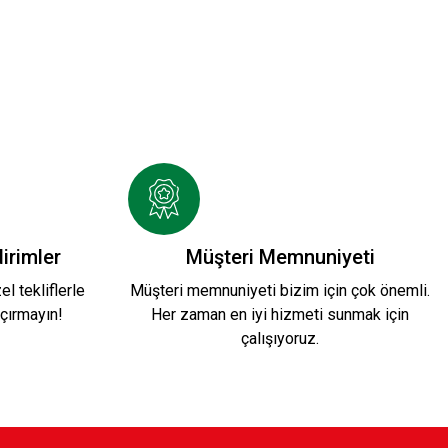
LO T-SHIRT Ç.
E KSK T-SHİRT YEŞİL Ç,
irimler
Müşteri Memnuniyeti
l tekliflerle
Müşteri memnuniyeti bizim için çok önemli.
çırmayın!
Her zaman en iyi hizmeti sunmak için
TL
çalışıyoruz.
K T-SHİRT Ç.