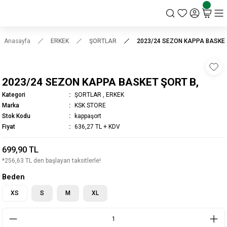
KSK STORE
Anasayfa
ERKEK
ŞORTLAR
2023/24 SEZON KAPPA BASKET
2023/24 SEZON KAPPA BASKET ŞORT B,
Kategori
ŞORTLAR
,
ERKEK
Marka
KSK STORE
Stok Kodu
kappaşort
Fiyat
636,27 TL + KDV
699,90 TL
*256,63 TL den başlayan taksitlerle!
Beden
XS
S
M
XL