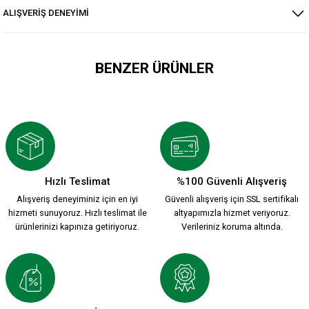
ALIŞVERİŞ DENEYİMİ
BENZER ÜRÜNLER
KARŞIYAKA YEŞİL KIRMIZI 1912 ŞORT MAYO
899,90 TL
Hızlı Teslimat
%100 Güvenli Alışveriş
Alışveriş deneyiminiz için en iyi
Güvenli alışveriş için SSL sertifikalı
BASKETBOL ŞORT K.
KAPPA PAMUKLU SİYAH ŞORT
hizmeti sunuyoruz. Hızlı teslimat ile
altyapımızla hizmet veriyoruz.
ürünlerinizi kapınıza getiriyoruz.
Verileriniz koruma altında.
499,90 TL
1.500,00 TL
BASKETBOL ŞORT
MİKRO ERKEK ŞORT ANTRASİT