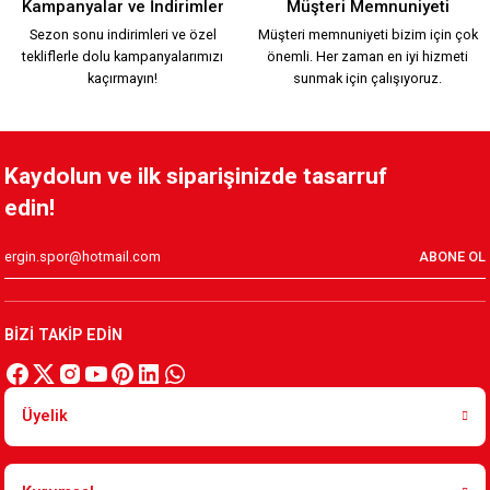
Kampanyalar ve İndirimler
Müşteri Memnuniyeti
Sezon sonu indirimleri ve özel
Müşteri memnuniyeti bizim için çok
tekliflerle dolu kampanyalarımızı
önemli. Her zaman en iyi hizmeti
499,90 TL
699,90 TL
kaçırmayın!
sunmak için çalışıyoruz.
MİKRO ERKEK ŞORT SİYAH
Kaydolun ve ilk siparişinizde tasarruf
edin!
699,90 TL
ABONE OL
MİKRO MAYO ŞORT TURUNCU S
MİKRO MAYO ŞORT MAVİ
BİZİ TAKİP EDİN
699,90 TL
699,90 TL
Üyelik
MAYO ŞORT MAVİ
MAYO ŞORT KIRMIZI