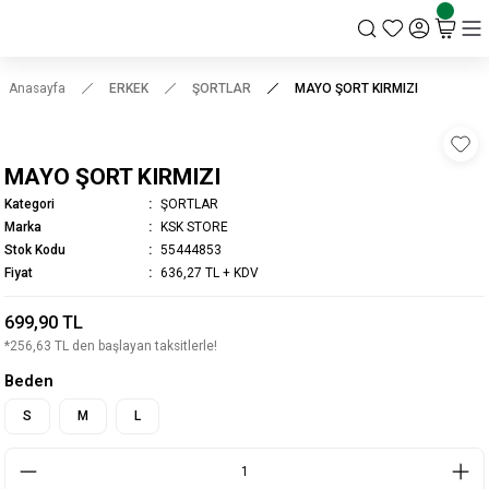
KSK STORE
Anasayfa
ERKEK
ŞORTLAR
MAYO ŞORT KIRMIZI
MAYO ŞORT KIRMIZI
Kategori
ŞORTLAR
Marka
KSK STORE
Stok Kodu
55444853
Fiyat
636,27 TL + KDV
699,90 TL
*256,63 TL den başlayan taksitlerle!
Beden
S
M
L