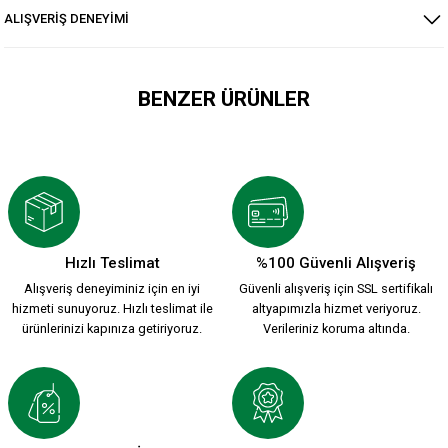
ALIŞVERİŞ DENEYİMİ
BENZER ÜRÜNLER
KARŞIYAKA YEŞİL KIRMIZI 1912 ŞORT MAYO
899,90 TL
Hızlı Teslimat
%100 Güvenli Alışveriş
Alışveriş deneyiminiz için en iyi
Güvenli alışveriş için SSL sertifikalı
BASKETBOL ŞORT K.
KAPPA PAMUKLU SİYAH ŞORT
hizmeti sunuyoruz. Hızlı teslimat ile
altyapımızla hizmet veriyoruz.
ürünlerinizi kapınıza getiriyoruz.
Verileriniz koruma altında.
499,90 TL
1.500,00 TL
2023/24 SEZON KAPPA BASKET ŞORT B,