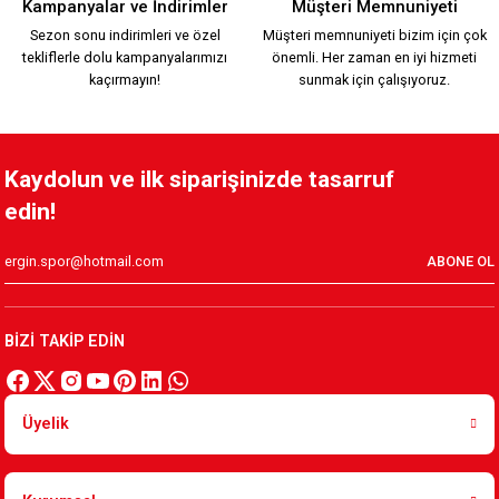
Kampanyalar ve İndirimler
Müşteri Memnuniyeti
Sezon sonu indirimleri ve özel
Müşteri memnuniyeti bizim için çok
tekliflerle dolu kampanyalarımızı
önemli. Her zaman en iyi hizmeti
699,90 TL
kaçırmayın!
sunmak için çalışıyoruz.
BASKETBOL ŞORT
MİKRO ERKEK ŞORT ANTRASİT
Kaydolun ve ilk siparişinizde tasarruf
edin!
499,90 TL
699,90 TL
ABONE OL
MİKRO ERKEK ŞORT SİYAH
BİZİ TAKİP EDİN
699,90 TL
Üyelik
MİKRO MAYO ŞORT TURUNCU S
MİKRO MAYO ŞORT MAVİ