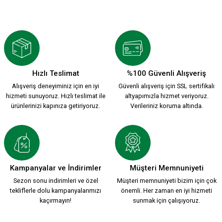
KSK 1912 ÇAKMAK
ARMA KSK ÇAKMAK
249,90 TL
249,90 TL
Hızlı Teslimat
%100 Güvenli Alışveriş
Tükendi
Alışveriş deneyiminiz için en iyi
Güvenli alışveriş için SSL sertifikalı
1912 KARŞIYAKA ARMA ÇAKMAK
hizmeti sunuyoruz. Hızlı teslimat ile
altyapımızla hizmet veriyoruz.
ürünlerinizi kapınıza getiriyoruz.
Verileriniz koruma altında.
249,90 TL
Tükendi
HER ZAMAN HER YERDE KARŞIYAKA ÇAKMAK
Kampanyalar ve İndirimler
Müşteri Memnuniyeti
Sezon sonu indirimleri ve özel
Müşteri memnuniyeti bizim için çok
tekliflerle dolu kampanyalarımızı
önemli. Her zaman en iyi hizmeti
249,90 TL
kaçırmayın!
sunmak için çalışıyoruz.