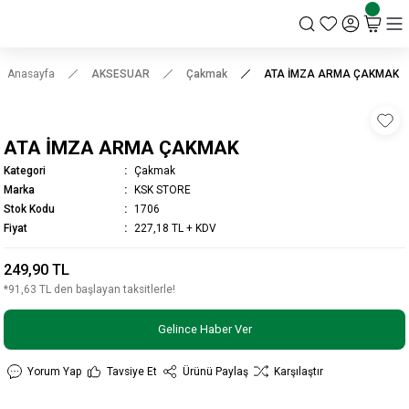
KSK STORE
Anasayfa
AKSESUAR
Çakmak
ATA İMZA ARMA ÇAKMAK
ATA İMZA ARMA ÇAKMAK
Kategori
Çakmak
Marka
KSK STORE
Stok Kodu
1706
Fiyat
227,18 TL + KDV
249,90 TL
*91,63 TL den başlayan taksitlerle!
Gelince Haber Ver
Yorum Yap
Tavsiye Et
Ürünü Paylaş
Karşılaştır