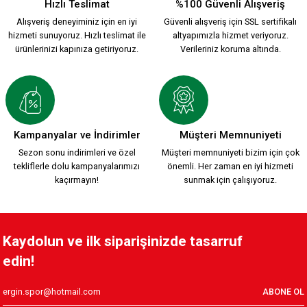
Hızlı Teslimat
%100 Güvenli Alışveriş
Alışveriş deneyiminiz için en iyi
Güvenli alışveriş için SSL sertifikalı
hizmeti sunuyoruz. Hızlı teslimat ile
altyapımızla hizmet veriyoruz.
ürünlerinizi kapınıza getiriyoruz.
Verileriniz koruma altında.
Kampanyalar ve İndirimler
Müşteri Memnuniyeti
Sezon sonu indirimleri ve özel
Müşteri memnuniyeti bizim için çok
tekliflerle dolu kampanyalarımızı
önemli. Her zaman en iyi hizmeti
kaçırmayın!
sunmak için çalışıyoruz.
Kaydolun ve ilk siparişinizde tasarruf
edin!
ABONE OL