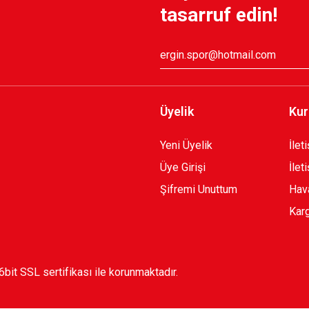
tasarruf edin!
Üyelik
Kur
Yeni Üyelik
İlet
Üye Girişi
İlet
Şifremi Unuttum
Hava
Karg
56bit SSL sertifikası ile korunmaktadır.