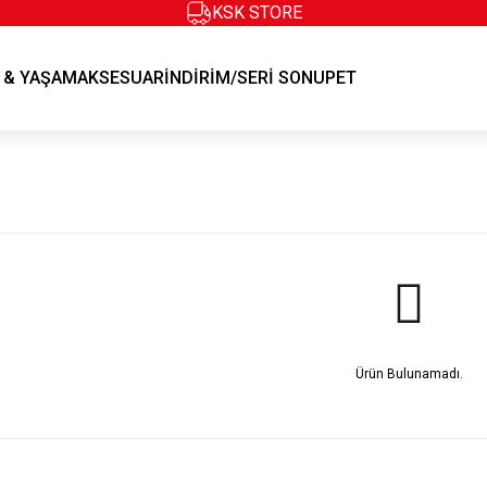
KSK STORE
KSK STORE
 & YAŞAM
AKSESUAR
İNDİRİM/SERİ SONU
PET
Ürün Bulunamadı.