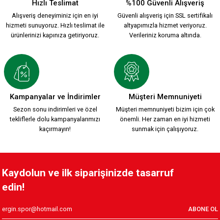
Hızlı Teslimat
%100 Güvenli Alışveriş
Alışveriş deneyiminiz için en iyi
Güvenli alışveriş için SSL sertifikalı
hizmeti sunuyoruz. Hızlı teslimat ile
altyapımızla hizmet veriyoruz.
ürünlerinizi kapınıza getiriyoruz.
Verileriniz koruma altında.
Kampanyalar ve İndirimler
Müşteri Memnuniyeti
Sezon sonu indirimleri ve özel
Müşteri memnuniyeti bizim için çok
tekliflerle dolu kampanyalarımızı
önemli. Her zaman en iyi hizmeti
kaçırmayın!
sunmak için çalışıyoruz.
Kaydolun ve ilk siparişinizde tasarruf
edin!
ABONE OL