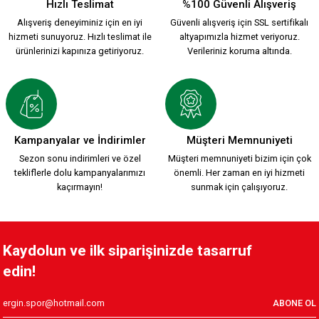
Hızlı Teslimat
%100 Güvenli Alışveriş
Alışveriş deneyiminiz için en iyi
Güvenli alışveriş için SSL sertifikalı
hizmeti sunuyoruz. Hızlı teslimat ile
altyapımızla hizmet veriyoruz.
ürünlerinizi kapınıza getiriyoruz.
Verileriniz koruma altında.
Kampanyalar ve İndirimler
Müşteri Memnuniyeti
Sezon sonu indirimleri ve özel
Müşteri memnuniyeti bizim için çok
tekliflerle dolu kampanyalarımızı
önemli. Her zaman en iyi hizmeti
kaçırmayın!
sunmak için çalışıyoruz.
Kaydolun ve ilk siparişinizde tasarruf
edin!
ABONE OL