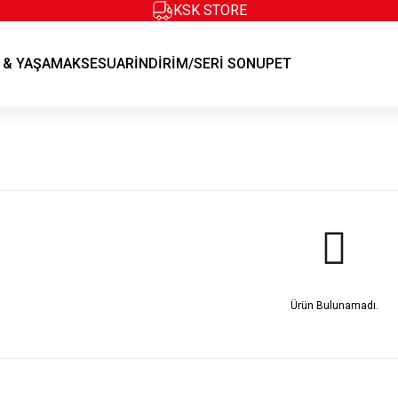
KSK STORE
KSK STORE
 & YAŞAM
AKSESUAR
İNDİRİM/SERİ SONU
PET
Ürün Bulunamadı.