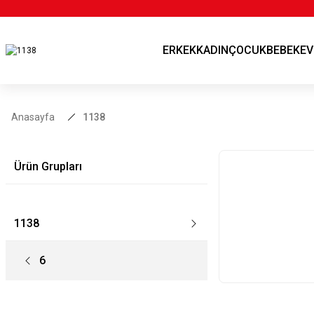
ERKEK
KADIN
ÇOCUK
BEBEK
EV
Anasayfa
1138
Ürün Grupları
1138
6