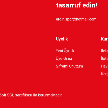
tasarruf edin!
Üyelik
Kur
Yeni Üyelik
İlet
Üye Girişi
İlet
Şifremi Unuttum
Hava
Karg
56bit SSL sertifikası ile korunmaktadır.