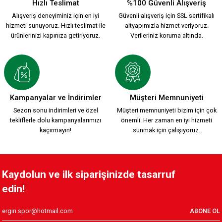
Hızlı Teslimat
%100 Güvenli Alışveriş
Alışveriş deneyiminiz için en iyi
Güvenli alışveriş için SSL sertifikalı
hizmeti sunuyoruz. Hızlı teslimat ile
altyapımızla hizmet veriyoruz.
ürünlerinizi kapınıza getiriyoruz.
Verileriniz koruma altında.
Kampanyalar ve İndirimler
Müşteri Memnuniyeti
Sezon sonu indirimleri ve özel
Müşteri memnuniyeti bizim için çok
tekliflerle dolu kampanyalarımızı
önemli. Her zaman en iyi hizmeti
kaçırmayın!
sunmak için çalışıyoruz.
Kaydolun ve ilk siparişinizde tasarruf
edin!
ABONE OL