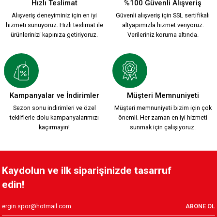
Hızlı Teslimat
%100 Güvenli Alışveriş
Alışveriş deneyiminiz için en iyi
Güvenli alışveriş için SSL sertifikalı
hizmeti sunuyoruz. Hızlı teslimat ile
altyapımızla hizmet veriyoruz.
ürünlerinizi kapınıza getiriyoruz.
Verileriniz koruma altında.
Kampanyalar ve İndirimler
Müşteri Memnuniyeti
Sezon sonu indirimleri ve özel
Müşteri memnuniyeti bizim için çok
tekliflerle dolu kampanyalarımızı
önemli. Her zaman en iyi hizmeti
kaçırmayın!
sunmak için çalışıyoruz.
Kaydolun ve ilk siparişinizde tasarruf
edin!
ABONE OL