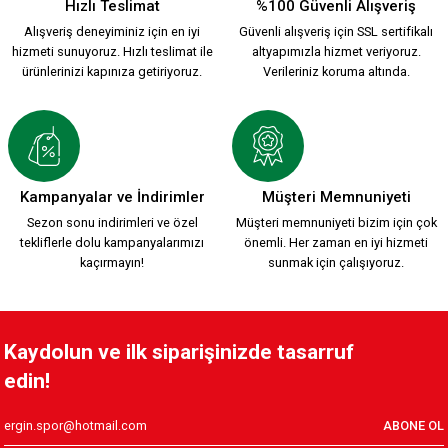
Hızlı Teslimat
%100 Güvenli Alışveriş
Alışveriş deneyiminiz için en iyi
Güvenli alışveriş için SSL sertifikalı
hizmeti sunuyoruz. Hızlı teslimat ile
altyapımızla hizmet veriyoruz.
ürünlerinizi kapınıza getiriyoruz.
Verileriniz koruma altında.
Kampanyalar ve İndirimler
Müşteri Memnuniyeti
Sezon sonu indirimleri ve özel
Müşteri memnuniyeti bizim için çok
tekliflerle dolu kampanyalarımızı
önemli. Her zaman en iyi hizmeti
kaçırmayın!
sunmak için çalışıyoruz.
Kaydolun ve ilk siparişinizde tasarruf
edin!
ABONE OL