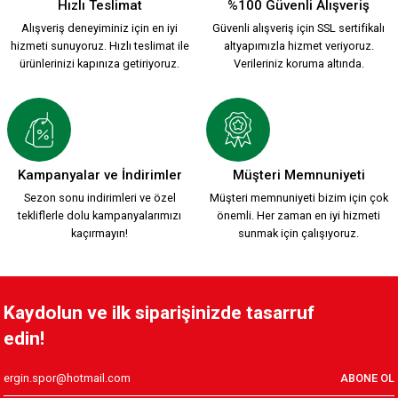
Hızlı Teslimat
%100 Güvenli Alışveriş
Alışveriş deneyiminiz için en iyi
Güvenli alışveriş için SSL sertifikalı
hizmeti sunuyoruz. Hızlı teslimat ile
altyapımızla hizmet veriyoruz.
ürünlerinizi kapınıza getiriyoruz.
Verileriniz koruma altında.
Kampanyalar ve İndirimler
Müşteri Memnuniyeti
Sezon sonu indirimleri ve özel
Müşteri memnuniyeti bizim için çok
tekliflerle dolu kampanyalarımızı
önemli. Her zaman en iyi hizmeti
kaçırmayın!
sunmak için çalışıyoruz.
Kaydolun ve ilk siparişinizde tasarruf
edin!
ABONE OL