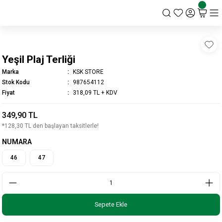
KSK STORE
Yeşil Plaj Terliği
Marka
KSK STORE
Stok Kodu
987654112
Fiyat
318,09 TL + KDV
349,90 TL
*128,30 TL den başlayan taksitlerle!
NUMARA
46
47
Sepete Ekle