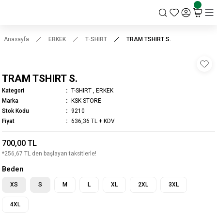
KSK STORE
Anasayfa
ERKEK
T-SHIRT
TRAM TSHIRT S.
TRAM TSHIRT S.
Kategori
T-SHIRT
,
ERKEK
Marka
KSK STORE
Stok Kodu
9210
Fiyat
636,36 TL + KDV
700,00 TL
*256,67 TL den başlayan taksitlerle!
Beden
XS
S
M
L
XL
2XL
3XL
4XL