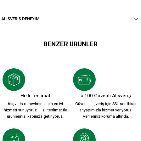
ALIŞVERİŞ DENEYİMİ
BENZER ÜRÜNLER
KSK ARMA 1912 T-SHIRT
800,00 TL
Hızlı Teslimat
%100 Güvenli Alışveriş
Alışveriş deneyiminiz için en iyi
Güvenli alışveriş için SSL sertifikalı
YENİ SEZON 2026/2027 HUMMEL FUNCTIONAL POLO T-SHIRT 
hizmeti sunuyoruz. Hızlı teslimat ile
altyapımızla hizmet veriyoruz.
ürünlerinizi kapınıza getiriyoruz.
Verileriniz koruma altında.
2.000,00 TL