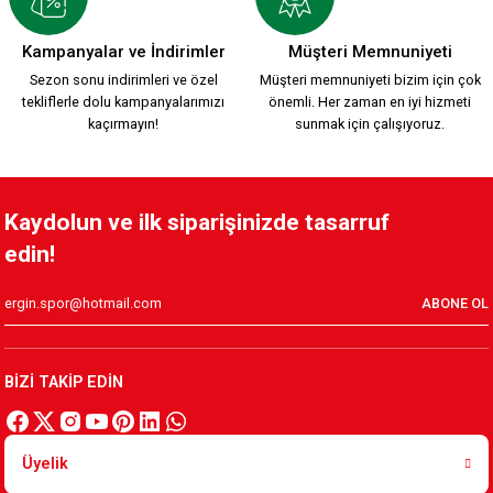
YENİ SEZON 2026/2027 HUMMEL TRANING T-SHIRT S.
Kampanyalar ve İndirimler
Müşteri Memnuniyeti
Sezon sonu indirimleri ve özel
Müşteri memnuniyeti bizim için çok
tekliflerle dolu kampanyalarımızı
önemli. Her zaman en iyi hizmeti
1.500,00 TL
kaçırmayın!
sunmak için çalışıyoruz.
KAFSİNKAF 1912 T-SHIRT S.
Kaydolun ve ilk siparişinizde tasarruf
edin!
800,00 TL
ABONE OL
Yeni Sezon KARŞIYAKA 1912 T-SHIRT
BİZİ TAKİP EDİN
800,00 TL
Üyelik
Karşıyaka Basketbol Son Saniye Hatıra T-SHIRT