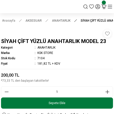
KSK STORE
Anasayfa
AKSESUAR
ANAHTARLIK
SİYAH ÇİFT YÜZLÜ AN
SİYAH ÇİFT YÜZLÜ ANAHTARLIK MODEL 23
Kategori
ANAHTARLIK
Marka
KSK STORE
Stok Kodu
7104
Fiyat
181,82 TL + KDV
200,00 TL
*73,33 TL den başlayan taksitlerle!
Sepete Ekle