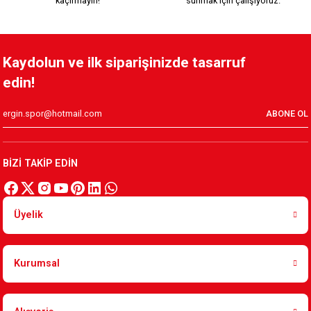
kaçırmayın!
sunmak için çalışıyoruz.
SİYAH ÇİFT YÜZLÜ ANAHTARLIK MODEL 22
Kaydolun ve ilk siparişinizde tasarruf
edin!
200,00 TL
ABONE OL
SİYAH ÇİFT YÜZLÜ ANTARLIK MODEL 21
BİZİ TAKİP EDİN
200,00 TL
Üyelik
KSK ANAHTARLIK MODEL 17
KSK ANAHTARLIK MODEL 16
Kurumsal
200,00 TL
200,00 TL