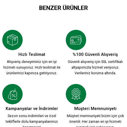
BENZER ÜRÜNLER
KARŞIYAKA DÖKÜM ANAHTARLIK
1912 ANAHTARLIK
200,00 TL
200,00 TL
Hızlı Teslimat
%100 Güvenli Alışveriş
Alışveriş deneyiminiz için en iyi
Güvenli alışveriş için SSL sertifikalı
LOGO ANAHTARLIK
WHİTE CANDY ANAHTARLIK
hizmeti sunuyoruz. Hızlı teslimat ile
altyapımızla hizmet veriyoruz.
ürünlerinizi kapınıza getiriyoruz.
Verileriniz koruma altında.
200,00 TL
200,00 TL
SİYAH ÇİFT YÜZLÜ ANTARLIK MODEL 24
Kampanyalar ve İndirimler
Müşteri Memnuniyeti
Sezon sonu indirimleri ve özel
Müşteri memnuniyeti bizim için çok
tekliflerle dolu kampanyalarımızı
önemli. Her zaman en iyi hizmeti
200,00 TL