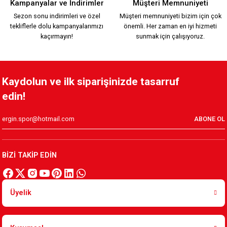
Kampanyalar ve İndirimler
Müşteri Memnuniyeti
Sezon sonu indirimleri ve özel
Müşteri memnuniyeti bizim için çok
tekliflerle dolu kampanyalarımızı
önemli. Her zaman en iyi hizmeti
1.299,90 TL
kaçırmayın!
sunmak için çalışıyoruz.
HUMMEL LINE FUNCTIONAL POLO K.
Kaydolun ve ilk siparişinizde tasarruf
edin!
1.299,90 TL
ABONE OL
HUMMEL LINE FUNCTIONAL POLO Y.
BİZİ TAKİP EDİN
1.299,90 TL
Üyelik
CLASSIC BEYAZ POLO YAKA
CLASSIC POLO YAKA KIRMIZI