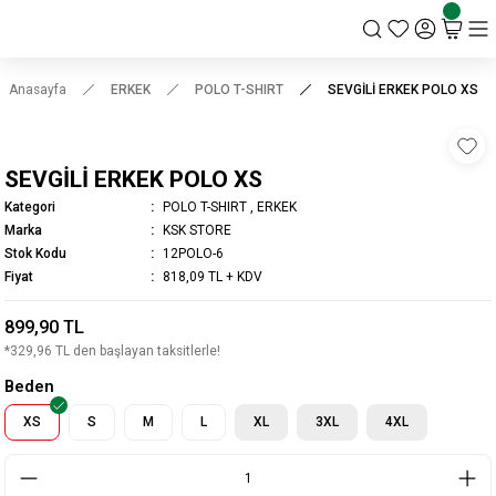
KSK STORE
Anasayfa
ERKEK
POLO T-SHIRT
SEVGİLİ ERKEK POLO XS
SEVGİLİ ERKEK POLO XS
Kategori
POLO T-SHIRT
,
ERKEK
Marka
KSK STORE
Stok Kodu
12POLO-6
Fiyat
818,09 TL + KDV
899,90 TL
*329,96 TL den başlayan taksitlerle!
Beden
XS
S
M
L
XL
3XL
4XL