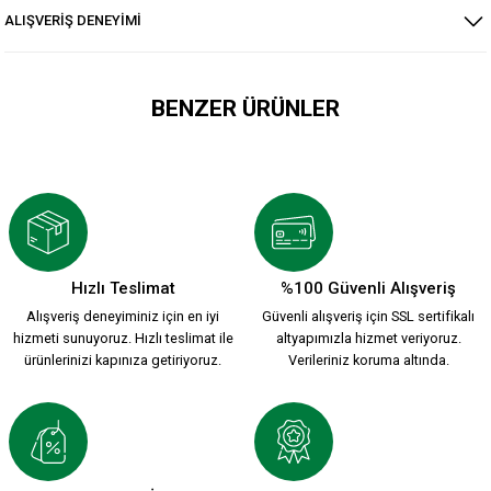
ALIŞVERİŞ DENEYİMİ
BENZER ÜRÜNLER
YENİ SEZON 2026/2027 HUMMEL FUNCTIONAL POLO T-SHIRT 
2.000,00 TL
Hızlı Teslimat
%100 Güvenli Alışveriş
Alışveriş deneyiminiz için en iyi
Güvenli alışveriş için SSL sertifikalı
KSK POLO YAKA T-SHIRT K.
KSK POLO YAKA T-SHIRT Y.
hizmeti sunuyoruz. Hızlı teslimat ile
altyapımızla hizmet veriyoruz.
ürünlerinizi kapınıza getiriyoruz.
Verileriniz koruma altında.
1.000,00 TL
1.000,00 TL
HUMMEL LINE FUNCTIONAL POLO S.