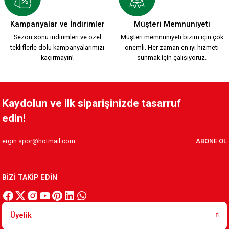
YENİ SEZON 2026/2027 HUMMEL TRANING T-SHIRT S.
Kampanyalar ve İndirimler
Müşteri Memnuniyeti
Sezon sonu indirimleri ve özel
Müşteri memnuniyeti bizim için çok
tekliflerle dolu kampanyalarımızı
önemli. Her zaman en iyi hizmeti
1.500,00 TL
kaçırmayın!
sunmak için çalışıyoruz.
KAFSİNKAF 1912 T-SHIRT S.
Kaydolun ve ilk siparişinizde tasarruf
edin!
800,00 TL
ABONE OL
Yeni Sezon KARŞIYAKA 1912 T-SHIRT
BİZİ TAKİP EDİN
800,00 TL
Üyelik
Karşıyaka Basketbol Son Saniye Hatıra T-SHIRT