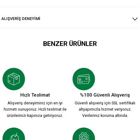
ALIŞVERİŞ DENEYİMİ
BENZER ÜRÜNLER
KSK ARMA 1912 T-SHIRT
800,00 TL
Hızlı Teslimat
%100 Güvenli Alışveriş
Alışveriş deneyiminiz için en iyi
Güvenli alışveriş için SSL sertifikalı
YENİ SEZON 2026/2027 HUMMEL FUNCTIONAL POLO T-SHIRT 
hizmeti sunuyoruz. Hızlı teslimat ile
altyapımızla hizmet veriyoruz.
ürünlerinizi kapınıza getiriyoruz.
Verileriniz koruma altında.
2.000,00 TL