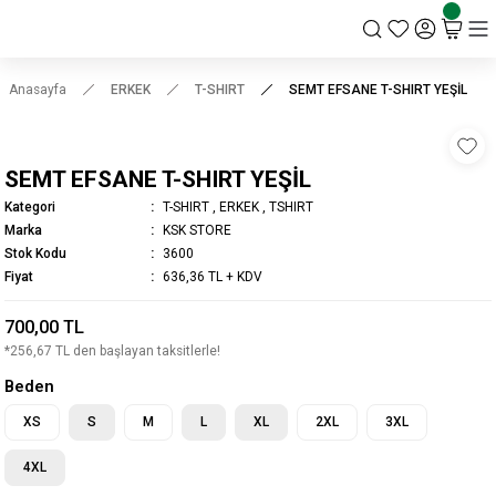
KSK STORE
Anasayfa
ERKEK
T-SHIRT
SEMT EFSANE T-SHIRT YEŞİL
SEMT EFSANE T-SHIRT YEŞİL
Kategori
T-SHIRT
,
ERKEK
,
TSHIRT
Marka
KSK STORE
Stok Kodu
3600
Fiyat
636,36 TL + KDV
700,00 TL
*256,67 TL den başlayan taksitlerle!
Beden
XS
S
M
L
XL
2XL
3XL
4XL