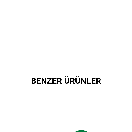
BENZER ÜRÜNLER
 LOGO ÖRME BOYUNLUK TRİKO 1
90 TL