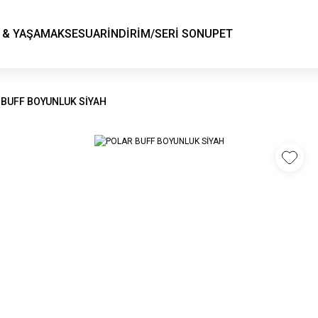
KSK STORE
 & YAŞAM
AKSESUAR
İNDİRİM/SERİ SONU
PET
 BUFF BOYUNLUK SİYAH