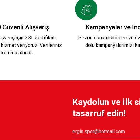
 Güvenli Alışveriş
Kampanyalar ve İnd
ışveriş için SSL sertifikalı
Sezon sonu indirimleri ve öze
 hizmet veriyoruz. Verileriniz
dolu kampanyalarımızı ka
koruma altında.
Kaydolun ve ilk s
tasarruf edin!