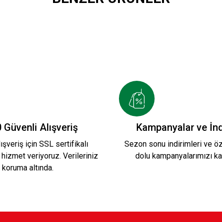
POLO T-SHIRT B.
KSK POLO YAKA T-SHIRT K
1.000,00 TL
MEL LINE FUNCTIONAL POLO Y.
CLASSIC B
 Güvenli Alışveriş
Kampanyalar ve İnd
ışveriş için SSL sertifikalı
Sezon sonu indirimleri ve öze
 hizmet veriyoruz. Verileriniz
dolu kampanyalarımızı ka
9,90 TL
1.000,00 TL
koruma altında.
LO YAKA S.
KAPPA KSK ANTRASİT POLO 1