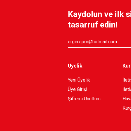
Kaydolun ve ilk s
999,90 TL
tasarruf edin!
Üyelik
Kur
Yeni Üyelik
İlet
Üye Girişi
İlet
Şifremi Unuttum
Hava
Karg