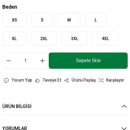
Beden
XS
S
M
L
XL
2XL
3XL
4XL
Sepete Ekle
Yorum Yap
Tavsiye Et
Ürünü Paylaş
Karşılaştır
ÜRÜN BİLGİSİ
YORUMLAR