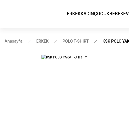
ERKEK
KADIN
ÇOCUK
BEBEK
EV
Anasayfa
ERKEK
POLO T-SHIRT
KSK POLO YAK