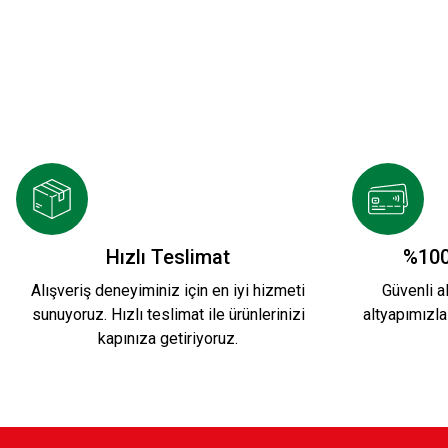
YENİ SEZON 2026/2027 HUMMEL FUNCTIONAL 
2.000,00 TL
HUMMEL LINE FUNCTIONAL POLO K.
HUM
Hızlı Teslimat
%100
Alışveriş deneyiminiz için en iyi hizmeti
Güvenli al
sunuyoruz. Hızlı teslimat ile ürünlerinizi
altyapımızla
1.299,90 TL
1.29
kapınıza getiriyoruz.
CLASSIC POLO YAKA KIRMIZI
CLASSIC PO