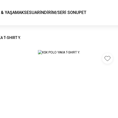
KSK STORE
 & YAŞAM
AKSESUAR
İNDİRİM/SERİ SONU
PET
A T-SHIRT Y.