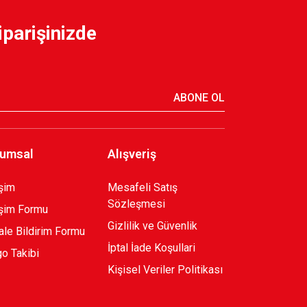
iparişinizde
899,90 TL
ABONE OL
umsal
Alışveriş
işim
Mesafeli Satış
Sözleşmesi
işim Formu
Gizlilik ve Güvenlik
le Bildirim Formu
İptal İade Koşullari
o Takibi
Kişisel Veriler Politikası