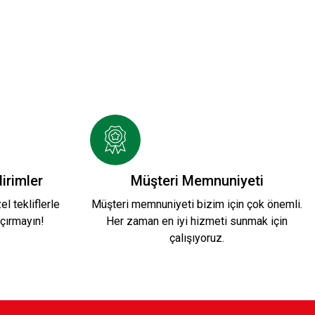
.
HUMMEL LINE FUNCTIONAL POLO S.
1.299,90 TL
EYAZ POLO YAKA
irimler
Müşteri Memnuniyeti
l tekliflerle
Müşteri memnuniyeti bizim için çok önemli.
çırmayın!
Her zaman en iyi hizmeti sunmak için
çalışıyoruz.
SEVGİLİ ERKEK POLO