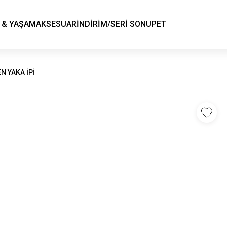
KSK STORE
 & YAŞAM
AKSESUAR
İNDİRİM/SERİ SONU
PET
N YAKA İPİ