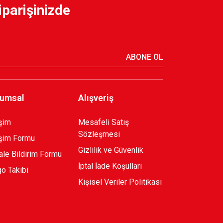
iparişinizde
ABONE OL
umsal
Alışveriş
işim
Mesafeli Satış
Sözleşmesi
işim Formu
Gizlilik ve Güvenlik
le Bildirim Formu
İptal İade Koşullari
o Takibi
Kişisel Veriler Politikası