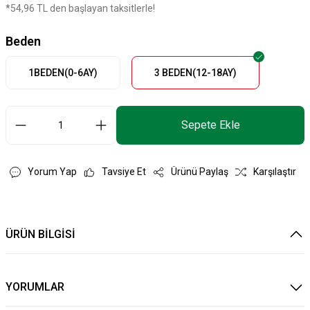
*54,96 TL den başlayan taksitlerle!
Beden
1BEDEN(0-6AY)
3 BEDEN(12-18AY)
Sepete Ekle
Yorum Yap
Tavsiye Et
Ürünü Paylaş
Karşılaştır
ÜRÜN BİLGİSİ
YORUMLAR