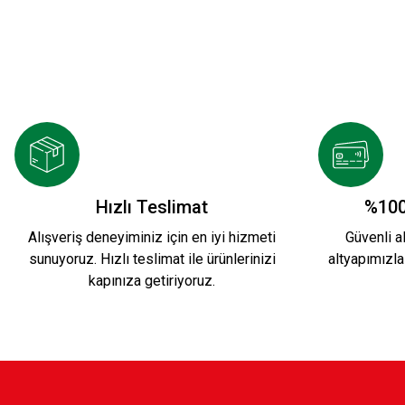
KSK ARMA BEBE ÇORAP BEYAZ 2 ÇİFT
149,90 TL
Hızlı Teslimat
%100
Alışveriş deneyiminiz için en iyi hizmeti
Güvenli al
sunuyoruz. Hızlı teslimat ile ürünlerinizi
altyapımızla
kapınıza getiriyoruz.