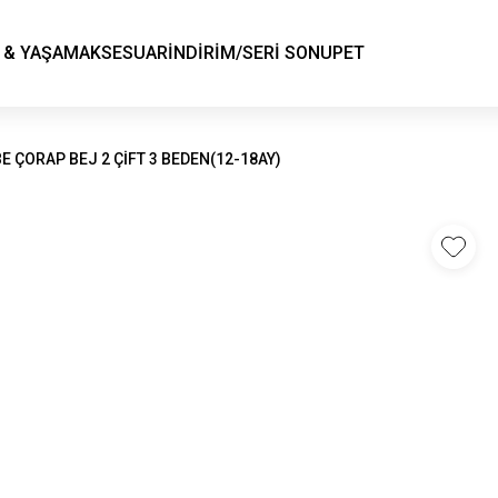
KSK STORE
 & YAŞAM
AKSESUAR
İNDİRİM/SERİ SONU
PET
E ÇORAP BEJ 2 ÇİFT 3 BEDEN(12-18AY)