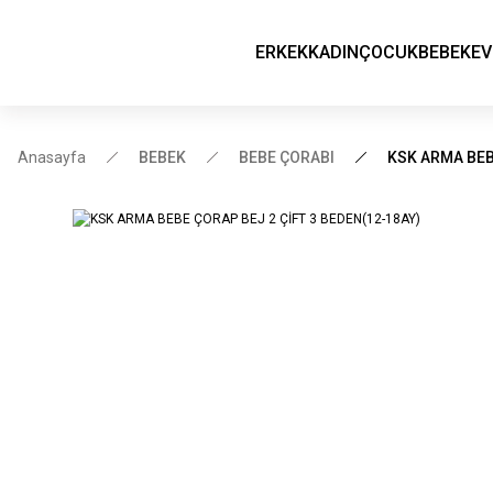
ERKEK
KADIN
ÇOCUK
BEBEK
EV
Anasayfa
BEBEK
BEBE ÇORABI
KSK ARMA BEB