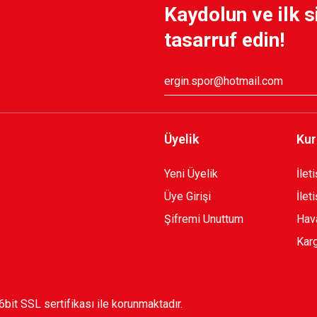
Kaydolun ve ilk s
tasarruf edin!
Üyelik
Kur
Yeni Üyelik
İlet
Üye Girişi
İlet
Şifremi Unuttum
Hava
Karg
56bit SSL sertifikası ile korunmaktadır.