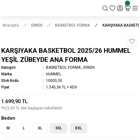
KSK STORE
Anasayfa
ERKEK
BASKETBOL FORMA
KARŞIYAKA BASKETB
KARŞIYAKA BASKETBOL 2025/26 HUMMEL
YEŞİL ZÜBEYDE ANA FORMA
Kategori
BASKETBOL FORMA
,
ERKEK
Marka
HUMMEL
Stok Kodu
10000,30
Fiyat
1.545,36 TL + KDV
1.699,90 TL
*623,30 TL den başlayan taksitlerle!
Beden
M
L
XL
3XL
XXL