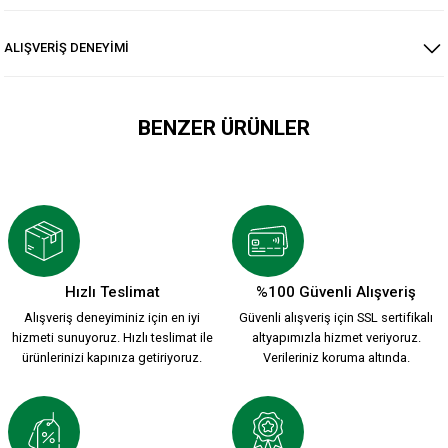
ALIŞVERİŞ DENEYİMİ
BENZER ÜRÜNLER
KARŞIYAKA BASKETBOL 2025/26 HUMMEL ÇUBUKLU FORMA
1.699,90 TL
Hızlı Teslimat
%100 Güvenli Alışveriş
Alışveriş deneyiminiz için en iyi
Güvenli alışveriş için SSL sertifikalı
BASKETBOL ÜST BÜYÜK K.
BASKETBOL TAKIM BÜYÜK K.
hizmeti sunuyoruz. Hızlı teslimat ile
altyapımızla hizmet veriyoruz.
ürünlerinizi kapınıza getiriyoruz.
Verileriniz koruma altında.
800,00 TL
1.200,00 TL