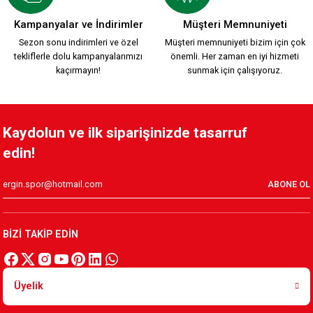
KARŞIYAKA BASKETBOL 2024/25 KAPPA ÇUBUKLU FORMA
Kampanyalar ve İndirimler
Müşteri Memnuniyeti
Sezon sonu indirimleri ve özel
Müşteri memnuniyeti bizim için çok
tekliflerle dolu kampanyalarımızı
önemli. Her zaman en iyi hizmeti
%20
kaçırmayın!
sunmak için çalışıyoruz.
1.200,00 TL
1.500,00 TL
KARŞIYAKA 2024/25 KAPPA SİYAH BASKETBOL FORMA
Kaydolun ve ilk siparişinizde tasarruf
edin!
1.200,00 TL
ABONE OL
KARŞIYAKA 2024/25 KAPPA BEYAZ BASKETBOL FORMA
BİZİ TAKİP EDİN
1.200,00 TL
Üyelik
BASKETBOL TAKIM BÜYÜK B.
BASKETBOL FORMA ÜST