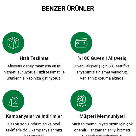
BENZER ÜRÜNLER
ASILABİLİR AHŞAP ARMA
899,90 TL
Hızlı Teslimat
%100 Güvenli Alışveriş
Alışveriş deneyiminiz için en iyi
Güvenli alışveriş için SSL sertifikalı
hizmeti sunuyoruz. Hızlı teslimat ile
altyapımızla hizmet veriyoruz.
ürünlerinizi kapınıza getiriyoruz.
Verileriniz koruma altında.
Kampanyalar ve İndirimler
Müşteri Memnuniyeti
Sezon sonu indirimleri ve özel
Müşteri memnuniyeti bizim için çok
tekliflerle dolu kampanyalarımızı
önemli. Her zaman en iyi hizmeti