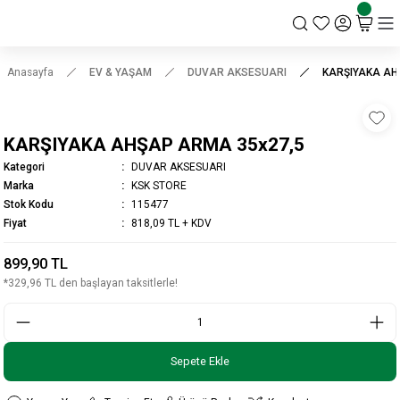
KSK STORE
Anasayfa
EV & YAŞAM
DUVAR AKSESUARI
KARŞIYAKA AH
KARŞIYAKA AHŞAP ARMA 35x27,5
Kategori
DUVAR AKSESUARI
Marka
KSK STORE
Stok Kodu
115477
Fiyat
818,09 TL + KDV
899,90 TL
*329,96 TL den başlayan taksitlerle!
Sepete Ekle