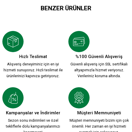
BENZER ÜRÜNLER
HAVLU ÇORAP BEYAZ
HAVLU ÇORAP SİYAH
199,90 TL
199,90 TL
Hızlı Teslimat
%100 Güvenli Alışveriş
Alışveriş deneyiminiz için en iyi
Güvenli alışveriş için SSL sertifikalı
hizmeti sunuyoruz. Hızlı teslimat ile
altyapımızla hizmet veriyoruz.
ürünlerinizi kapınıza getiriyoruz.
Verileriniz koruma altında.
Kampanyalar ve İndirimler
Müşteri Memnuniyeti
Sezon sonu indirimleri ve özel
Müşteri memnuniyeti bizim için çok
tekliflerle dolu kampanyalarımızı
önemli. Her zaman en iyi hizmeti