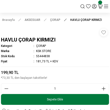
KSK STORE
Anasayfa
AKSESUAR
ÇORAP
HAVLU ÇORAP KIRMIZI
HAVLU ÇORAP KIRMIZI
Kategori
ÇORAP
Marka
KSK STORE
Stok Kodu
55444838
Fiyat
181,73 TL + KDV
199,90 TL
*73,30 TL den başlayan taksitlerle!
Sepete Ekle