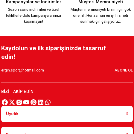
Kampanyalar ve İndirimler
Müşteri Memnuniyeti
Sezon sonu indirimleri ve özel
Müşteri memnuniyeti bizim için çok
tekliflerle dolu kampanyalarımızı
önemli. Her zaman en iyi hizmeti
2.599,90 TL
kaçırmayın!
sunmak için çalışıyoruz.
HUMMEL 2026-2027 YENİ SEZON ÇUBUKLU FORMAMIZ
Kaydolun ve ilk siparişinizde tasarruf
edin!
2.200,00 TL
ABONE OL
HUMMEL 2026-2027 YENİ SEZON KARŞIYAKA KREM FORMAMI
BİZİ TAKİP EDİN
2.200,00 TL
Üyelik
KSK ARMA 1912 T-SHIRT