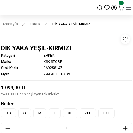
KSK STORE
Anasayfa
ERKEK
DİK YAKA YEŞİL-KIRMIZI
DİK YAKA YEŞİL-KIRMIZI
Kategori
ERKEK
Marka
KSK STORE
Stok Kodu
369258147
Fiyat
999,91 TL + KDV
1.099,90 TL
*403,30 TL den başlayan taksitlerle!
Beden
XS
S
M
L
XL
2XL
3XL