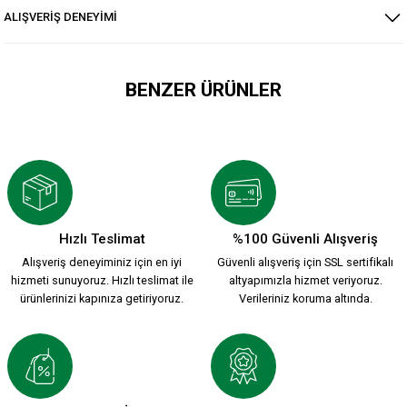
ALIŞVERİŞ DENEYİMİ
BENZER ÜRÜNLER
KARŞIYAKA NAKIŞ LOGO SİYAH POLAR FERMUARLI SWEATSHI
1.749,90 TL
Hızlı Teslimat
%100 Güvenli Alışveriş
Alışveriş deneyiminiz için en iyi
Güvenli alışveriş için SSL sertifikalı
KARŞIYAKA NAKIŞ LOGO HAKİ POLAR FERMUARLI SWEATSHIR
hizmeti sunuyoruz. Hızlı teslimat ile
altyapımızla hizmet veriyoruz.
ürünlerinizi kapınıza getiriyoruz.
Verileriniz koruma altında.
1.749,90 TL
HUMMEL LINE ZIP JACKET S.