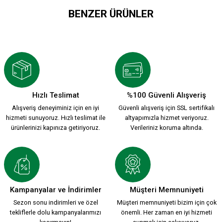
BENZER ÜRÜNLER
YEŞİL- KIRMIZI ÇİZGİLİ BEBEK HASTANE ÇIKIŞI
1.000,00 TL
Hızlı Teslimat
%100 Güvenli Alışveriş
Alışveriş deneyiminiz için en iyi
Güvenli alışveriş için SSL sertifikalı
KSK OTUZBEŞBUÇUK BEBEK HASTANE ÇIKIŞ SETİ
hizmeti sunuyoruz. Hızlı teslimat ile
altyapımızla hizmet veriyoruz.
ürünlerinizi kapınıza getiriyoruz.
Verileriniz koruma altında.
1.000,00 TL
Kampanyalar ve İndirimler
Müşteri Memnuniyeti
Sezon sonu indirimleri ve özel
Müşteri memnuniyeti bizim için çok
tekliflerle dolu kampanyalarımızı
önemli. Her zaman en iyi hizmeti