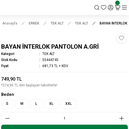
KSK STORE
Anasayfa
ERKEK
TEK ALT
TEK ALT
BAYAN İNTERLOK 
BAYAN İNTERLOK PANTOLON A.GRİ
Kategori
TEK ALT
Stok Kodu
55444745
Fiyat
681,73 TL + KDV
749,90 TL
*274,96 TL den başlayan taksitlerle!
Beden
S
M
L
XL
XXL