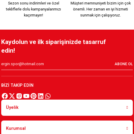
Sezon sonu indirimleri ve özel
Müşteri memnuniyeti bizim için çok
tekliflerle dolu kampanyalarımızı
önemli. Her zaman en iyi hizmeti
849,90 TL
kaçırmayın!
sunmak için çalışıyoruz.
KSK SİYAH ŞARDONSUZ PENYE TEK ALT
Kaydolun ve ilk siparişinizde tasarruf
edin!
849,90 TL
ABONE OL
KSK LOGO BEYAZ PAMUKLU TEK ALT
BİZİ TAKİP EDİN
%12
749,90 TL
849,90 TL
Üyelik
KAPPA HAKİ EŞOFMAN ALTI
Kurumsal