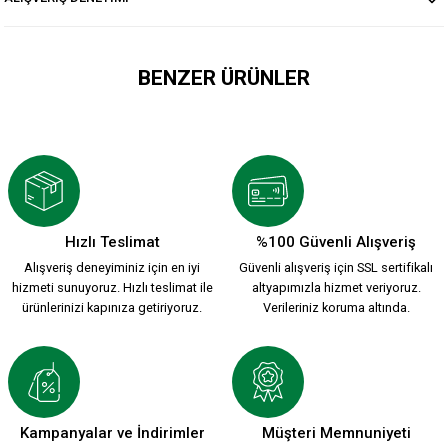
BENZER ÜRÜNLER
HUMMEL ARMIN COTTON PANTS
1.799,90 TL
Hızlı Teslimat
%100 Güvenli Alışveriş
Alışveriş deneyiminiz için en iyi
Güvenli alışveriş için SSL sertifikalı
HUMMEL LİNE TRAINING PANTS
hizmeti sunuyoruz. Hızlı teslimat ile
altyapımızla hizmet veriyoruz.
ürünlerinizi kapınıza getiriyoruz.
Verileriniz koruma altında.
1.799,90 TL
KSK SİYAH ŞARDONSUZ PENYE TEK ALT Ç.
Kampanyalar ve İndirimler
Müşteri Memnuniyeti