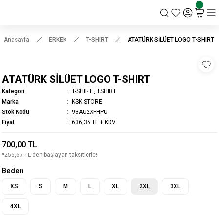
KSK STORE
Anasayfa
ERKEK
T-SHIRT
ATATÜRK SİLÜET LOGO T-SHIRT
ATATÜRK SİLÜET LOGO T-SHIRT
Kategori
T-SHIRT
,
TSHIRT
Marka
KSK STORE
Stok Kodu
93AU2XFHPU
Fiyat
636,36 TL + KDV
700,00 TL
*256,67 TL den başlayan taksitlerle!
Beden
XS
S
M
L
XL
2XL
3XL
4XL