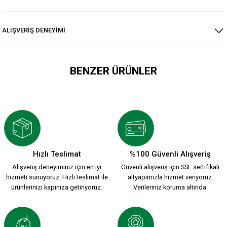
ALIŞVERİŞ DENEYİMİ
BENZER ÜRÜNLER
KSK ARMA 1912 T-SHIRT
800,00 TL
Hızlı Teslimat
%100 Güvenli Alışveriş
Alışveriş deneyiminiz için en iyi
Güvenli alışveriş için SSL sertifikalı
YENİ SEZON 2026/2027 HUMMEL FUNCTIONAL POLO T-SHIRT 
hizmeti sunuyoruz. Hızlı teslimat ile
altyapımızla hizmet veriyoruz.
ürünlerinizi kapınıza getiriyoruz.
Verileriniz koruma altında.
2.000,00 TL