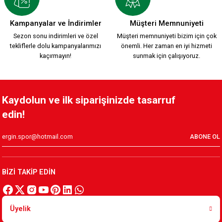
YENİ SEZON 2026/2027 HUMMEL TRANING T-SHIRT S.
Kampanyalar ve İndirimler
Müşteri Memnuniyeti
Sezon sonu indirimleri ve özel
Müşteri memnuniyeti bizim için çok
tekliflerle dolu kampanyalarımızı
önemli. Her zaman en iyi hizmeti
1.500,00 TL
kaçırmayın!
sunmak için çalışıyoruz.
KAFSİNKAF 1912 T-SHIRT S.
Kaydolun ve ilk siparişinizde tasarruf
edin!
800,00 TL
ABONE OL
Yeni Sezon KARŞIYAKA 1912 T-SHIRT
BİZİ TAKİP EDİN
800,00 TL
Üyelik
Karşıyaka Basketbol Son Saniye Hatıra T-SHIRT