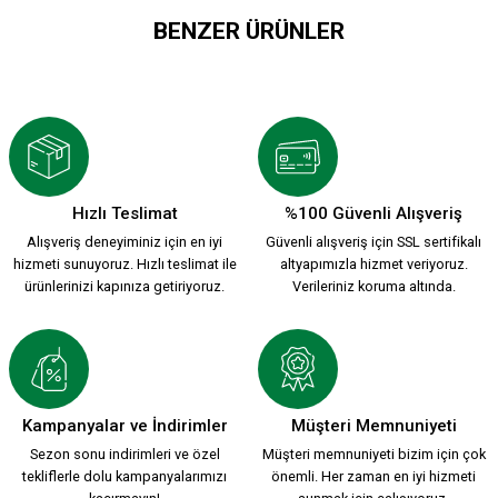
BENZER ÜRÜNLER
35 1/2 KARŞIYAKA KSK ARMA 90*90CM BATTANİYE
499,90 TL
Hızlı Teslimat
%100 Güvenli Alışveriş
Alışveriş deneyiminiz için en iyi
Güvenli alışveriş için SSL sertifikalı
1912 KSK ARMA 90*90CM BATTANİYE
hizmeti sunuyoruz. Hızlı teslimat ile
altyapımızla hizmet veriyoruz.
ürünlerinizi kapınıza getiriyoruz.
Verileriniz koruma altında.
499,90 TL
Kampanyalar ve İndirimler
Müşteri Memnuniyeti
Sezon sonu indirimleri ve özel
Müşteri memnuniyeti bizim için çok
tekliflerle dolu kampanyalarımızı
önemli. Her zaman en iyi hizmeti